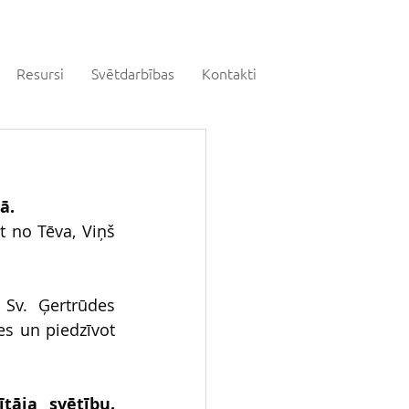
Resursi
Svētdarbības
Kontakti
ā.
t no Tēva, Viņš 
Sv. Ģertrūdes 
s un piedzīvot 
āja svētību. 