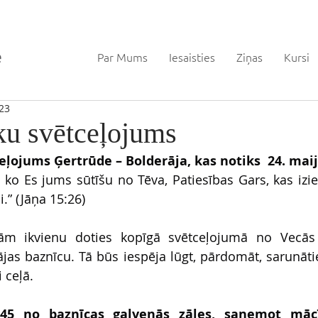
Par Mums
Iesaisties
Ziņas
Kursi
23
ku svētceļojums
ļojums Ģertrūde – Bolderāja, kas notiks  24. maij
, ko Es jums sūtīšu no Tēva, Patiesības Gars, kas izie
.” (Jāņa 15:26)
nām ikvienu doties kopīgā svētceļojumā no Vecās 
jas baznīcu. Tā būs iespēja lūgt, pārdomāt, sarunātie
 ceļā.
2.45 no baznīcas galvenās zāles, saņemot mācīt