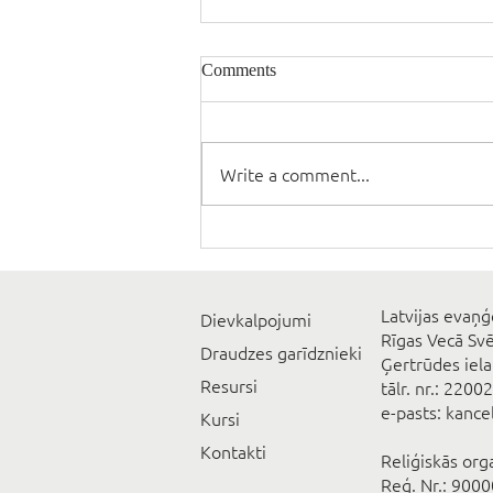
Comments
Write a comment...
Latvijas evaņģ
Dievkalpojumi
Rīgas Vecā Sv
Draudzes garīdznieki
Ģertrūdes iela
Resursi
tālr. nr.: 2200
e-pasts: kanc
Kursi
Kontakti
Reliģiskās org
Reģ. Nr.: 900