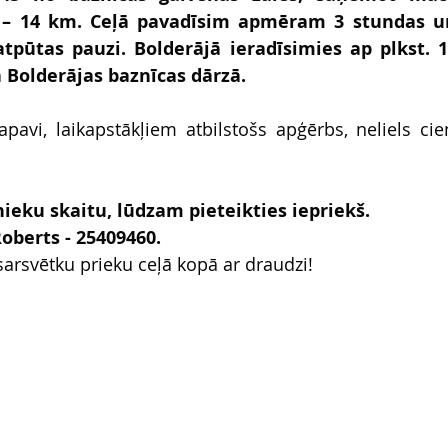
– 14 km. Ceļā pavadīsim apmēram 3 stundas un
atpūtas pauzi. Bolderājā ieradīsimies ap plkst. 1
 Bolderājas baznīcas dārzā.
apavi, laikapstākļiem atbilstošs apģērbs, neliels cien
nieku skaitu, lūdzam pieteikties iepriekš.
oberts - 25409460.
arsvētku prieku ceļā kopā ar draudzi!