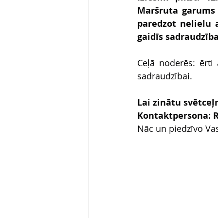
Maršruta garums 
paredzot nelielu 
gaidīs sadraudzība
Ceļā noderēs: ērti 
sadraudzībai.
Lai zinātu svētceļ
Kontaktpersona: R
Nāc un piedzīvo Vas