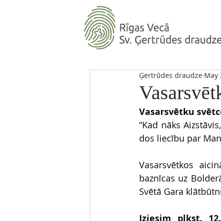
Ģertrūdes draudze
May 
Vasarsvēt
Vasarsvētku svētce
“Kad nāks Aizstāvis
dos liecību par Mani
Vasarsvētkos aici
baznīcas uz Bolderā
Svētā Gara klātbūtni
Iziesim plkst. 1