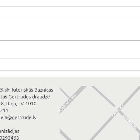
ēliski luteriskās Baznīcas
ētās Ģertrūdes draudze
 8, Rīga, LV-1010
2211
eleja@gertrude.lv
anizācijas
00293463