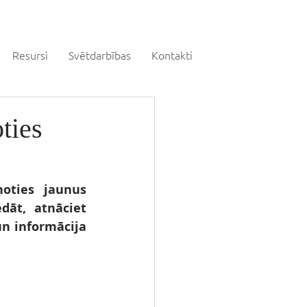
Resursi
Svētdarbības
Kontakti
ties
oties jaunus 
āt, atnāciet 
n informācija 