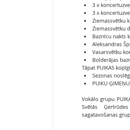
3 x koncertuzv
3 x koncertuzv
Ziemassvētku k
Ziemassvētku d
Baznīcu nakts k
Aleksandras Šp
Vasarsvētku kon
Bolderājas bazn
Tāpat PUIKAS kopīgi
Sezonas noslē
PUIKU ĢIMEŅU 
Vokālo grupu PUIKA
Svētās Ģertrūde
sagatavošanas grup