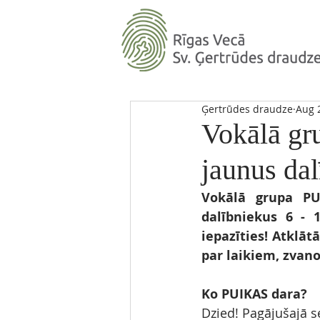
Ģertrūdes draudze
Aug 
Vokālā gr
jaunus da
Vokālā grupa PU
dalībniekus 6 - 
iepazīties! Atklāt
par laikiem, zvano
Ko PUIKAS dara? 
Dzied! Pagājušajā se