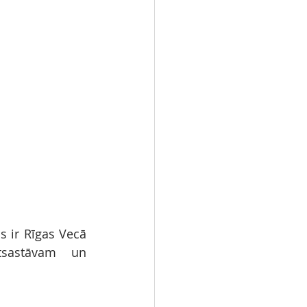
ir Rīgas Vecā 
tsastāvam un 