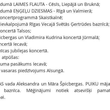
edumā LAIMES FLAUTA - Cēsīs, Liepājā un Bruknā;
edumā EŅĢEĻU DZIESMAS - Rīgā un Valmierā;
oncertprogrammā Skaistkalnē;
ievkalpojumā Rīgas Vecajā Svētās Ģertrūdes baznīcā;
oncertā Talsos;
icbergas un Vladimira Kudrina koncertā Jūrmalā;
certā Iecavā;
īcas jubilejas koncertā.
 atpūšas:
guma pasākums Iecavā;
vasaras piedzīvojums Alsungā.
S vada Aleksandra un Māra Špicbergas. PUIKU mājas 
s baznīca. Mēģinājumi notiek atsevišķi pama
ai. 