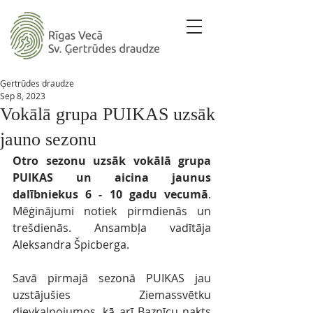
Ģertrūdes draudze
Sep 8, 2023
Vokālā grupa PUIKAS uzsāk
jauno sezonu
Otro sezonu uzsāk vokālā grupa 
PUIKAS un aicina jaunus 
dalībniekus 6 - 10 gadu vecumā
. 
Mēģinājumi notiek pirmdienās un 
trešdienās. Ansambļa vadītāja 
Aleksandra Špicberga.
Savā pirmajā sezonā PUIKAS jau 
uzstājušies Ziemassvētku 
dievkalpojumos, kā arī Baznīcu nakts 