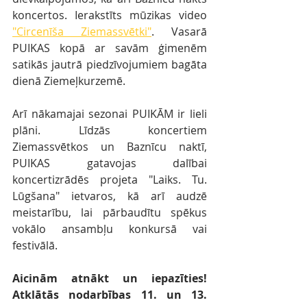
koncertos. Ierakstīts mūzikas video 
"Circenīša Ziemassvētki"
. Vasarā 
PUIKAS kopā ar savām ģimenēm 
satikās jautrā piedzīvojumiem bagāta 
dienā Ziemeļkurzemē.
Arī nākamajai sezonai PUIKĀM ir lieli 
plāni. Līdzās koncertiem 
Ziemassvētkos un Baznīcu naktī, 
PUIKAS gatavojas dalībai 
koncertizrādēs projeta "Laiks. Tu. 
Lūgšana" ietvaros, kā arī audzē 
meistarību, lai pārbaudītu spēkus 
vokālo ansambļu konkursā vai 
festivālā.
Aicinām atnākt un iepazīties! 
Atklātās nodarbības 11. un 13. 