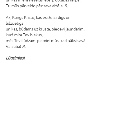
Tu mūs pārveido pēc sava attēla.
R.
Ak, Kungs Kristu, kas esi žēlsirdīgs un
līdzcietīgs
un kas, būdams uz krusta, piedevi ļaundarim,
kurš mira Tev blakus,
mēs Tevi lūdzam: piemini mūs, kad nāksi savā
Valstībā!
R.
Lūgsimies!
Kungs, pasteidzini savas lielās, godības pilnās
dienas nākšanu! Tumsā, kas valda, tik daudzi
vairs neuzdrošinās cerēt. Pasargā ticības
liesmu to sirdī, kuri ir vāji un cieš. Lai Baznīca ir
uzticama Kristus, Tava Dēla, uzvaras vēstnese
– lai tā apliecina Kristus uzvaru pār nāvi un ir
lāpa, kas apgaismo Viņa atnākšanas godībā
gaidas. Jo Viņš dzīvo kopā ar Tevi un Svēto
Garu tagad un mūžīgi mūžos. Amen.