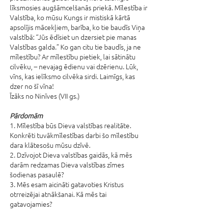
līksmosies augšāmcelšanās priekā. Mīlestība ir
Valstība, ko mūsu Kungs ir mistiskā kārtā
apsolījis mācekļiem, barība, ko tie baudīs Viņa
valstībā: “Jūs ēdīsiet un dzersiet pie manas
Valstības galda.” Ko gan citu tie baudīs, ja ne
mīlestību? Ar mīlestību pietiek, lai sātinātu
cilvēku, – nevajag ēdienu vai dzērienu. Lūk,
vīns, kas ielīksmo cilvēka sirdi. Laimīgs, kas
dzer no šī vīna!
Īzāks no Ninīves (VII gs.)
Pārdomām
1. Mīlestība būs Dieva valstības realitāte.
Konkrēti tuvākmīlestības darbi šo mīlestību
dara klātesošu mūsu dzīvē.
2. Dzīvojot Dieva valstības gaidās, kā mēs
darām redzamas Dieva valstības zīmes
šodienas pasaulē?
3. Mēs esam aicināti gatavoties Kristus
otrreizējai atnākšanai. Kā mēs tai
gatavojamies?