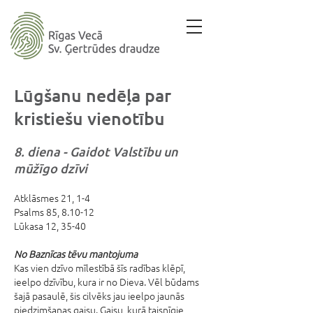
Lūgšanu nedēļa par
kristiešu vienotību
8. diena - Gaidot Valstību un
mūžīgo dzīvi
Atklāsmes 21, 1-4
Psalms 85, 8.10-12
Lūkasa 12, 35-40
No Baznīcas tēvu mantojuma
Kas vien dzīvo mīlestībā šīs radības klēpī,
ieelpo dzīvību, kura ir no Dieva. Vēl būdams
šajā pasaulē, šis cilvēks jau ieelpo jaunās
piedzimšanas gaisu. Gaisu, kurā taisnīgie