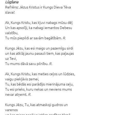
Lūgšana
Refrēns: Jēzus Kristus ir Kungs Dieva Tēva
slavai!
Ak, Kungs Kristu, kas kļuvi nabags mūsu dēļ
Un kas apsolīji, ka nabagi iemantos Debesu
valstību,
Tu mūs piepildi ar savām bagātībām.
R.
Kungs Jēzu, kas esi maigs un pazemīgu sirdi
un kas atklāj jaunu pasauli tiem, kas paļaujas
uz Tevi,
Tu mums dāvā savu pilnību.
R.
Ak, Kungs Kristu, kas meties ceļos un lūdzies,
vaigu piekļāvis zemei,
Tu, kas bēdās esi parādījis mierinājuma ceļu,
Tu esi prieks, kuru nekas un neviens mums
nevar atņemt.
R.
Kungs Jēzu, Tu, kas atmaskoji gudros un
varenos
un kas miera nesējus ietērp godības tērpā,