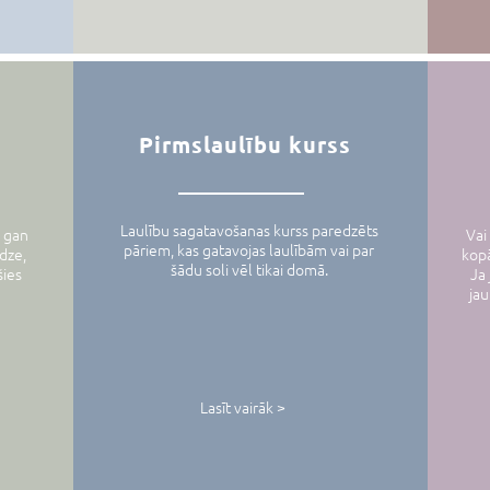
Pirmslaulību kurss
Laulību sagatavošanas kurss paredzēts
– gan
Vai 
pāriem, kas gatavojas laulībām vai par
edze,
kopā
šādu soli vēl tikai domā.
šies
Ja 
jau
Lasīt vairāk >