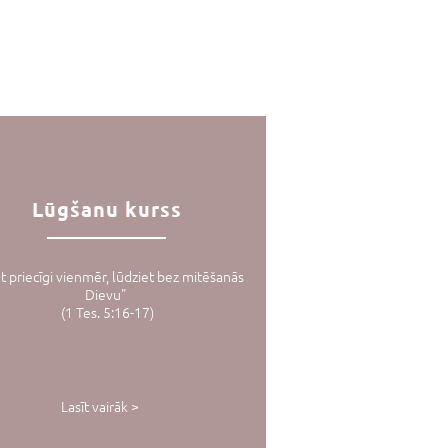
Lūgšanu
kurss
et priecīgi vienmēr, lūdziet bez mitēšanās
Dievu"
(1 Tes. 5:16-17)
Lasīt vairāk >