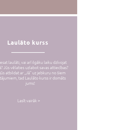
Laulāto kurss
esat laulāti, vai arī ilgāku laiku dzīvojat
? Jūs vēlaties uzlabot savas attiecības?
jūs atbildat ar „Jā” uz jebkuru no šiem
tājumiem, tad Laulāto kurss ir domāts
jums!
Lasīt vairāk >