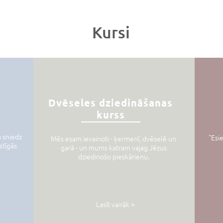
Kursi
Pirmslaulību
Dvēseles dziedināšanas
kurss
kurss
m sniedz
"Esi
Mēs esam ievainoti - ķermenī, dvēselē un
istīgās
garā - un mums katram vajag Jēzus
dziedinošo pieskārienu.
Lasīt vairāk >