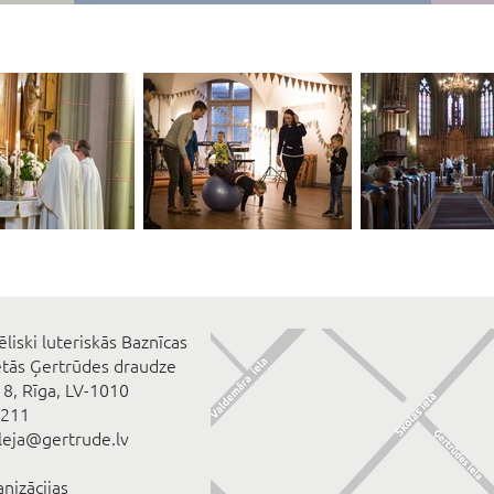
ēliski luteriskās Baznīcas
ētās Ģertrūdes draudze
 8, Rīga, LV-1010
2211
eleja@gertrude.lv
anizācijas