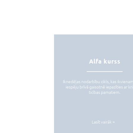
Alfa kurss
Iknedēļas nodarbību cikls, kas ikviena
iespēju brīvā gaisotnē iepazīties ar kr
ticības pamatiem.
Lasīt vairāk >