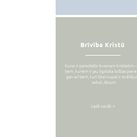
Brīvība Kristū
Kurss ir paredzēts ikvienam kristietim 
tiem, kuriem ir jau ilgstoša ticības pier
gan arī tiem, kuri tikai nupat ir izvēlēju
sekot Jēzum.
Lasīt vairāk >