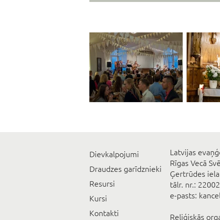
Latvijas evaņģ
Dievkalpojumi
Rīgas Vecā Sv
Draudzes garīdznieki
Ģertrūdes iela
Resursi
tālr. nr.: 2200
e-pasts: kanc
Kursi
Kontakti
Reliģiskās org