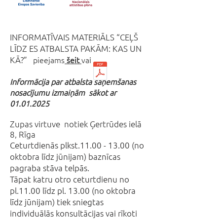
INFORMATĪVAIS MATERIĀLS “CEĻŠ
LĪDZ ES ATBALSTA PAKĀM: KAS UN
KĀ?”
pieejams
šeit
va
i
​Informācija par atbalsta saņemšanas
nosacījumu izmaiņām sākot ar
01.01.2025
Zupas virtuve notiek Ģertrūdes ielā
8, Rīga
Ceturtdienās plkst.11.00 - 13.00 (no
oktobra līdz jūnijam) baznīcas
pagraba stāva telpās.
Tāpat katru otro ceturtdienu no
pl.11.00 līdz pl. 13.00 (no oktobra
līdz jūnijam) tiek sniegtas
individuālās konsultācijas vai rīkoti