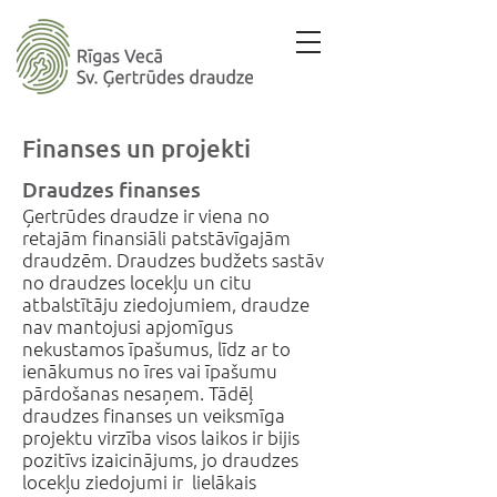
Finanses un projekti
Draudzes finanses
Ģertrūdes draudze ir viena no
retajām finansiāli patstāvīgajām
draudzēm. Draudzes budžets sastāv
no draudzes locekļu un citu
atbalstītāju ziedojumiem, draudze
nav mantojusi apjomīgus
nekustamos īpašumus, līdz ar to
ienākumus no īres vai īpašumu
pārdošanas nesaņem. Tādēļ
draudzes finanses un veiksmīga
projektu virzība visos laikos ir bijis
pozitīvs izaicinājums, jo draudzes
locekļu ziedojumi ir lielākais