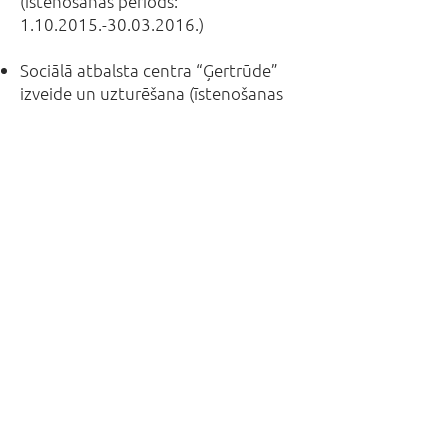
(īstenošanas periods:
1.10.2015.-30.03.2016
.)
Sociālā atbalsta centra “Ģertrūde”
izveide un uzturēšana (īstenošanas
periods: 01.2011. – 06.2012.)
Jauniešu un senioru neformālās un
vērtību izglītības programma
(īstenošanas periods: 01.2011. –
12.2011.,
mājaslapa:
www.gertrudesfonds.lv
).