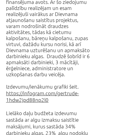
finansējuma avots. Ar šo ziedojumu
palīdzību realizējam un esam
realizējuši vairākus ar Dievnama
atjaunošanu saistītus projektus,
varam nodrošināt draudzes
aktivitātes, tādas kā cietumu
kalpošanu, bāreņu kalpošanu, zupas
virtuvi, dažādu kursu norisi, kā arī
Dievnama uzturēšanu un apmaksāto
darbinieku algas. Draudzē šobrīd ir 6
apmaksāti darbinieki, 3 mācītāji,
ērģelniece, administratore un
uzkopšanas darbu veicēja.
Izdevumu/ienākumu grafiki šeit.
https://infogram.com/gertrude-
1hdw2jpd88np2l0
Lielāko daļu budžeta izdevumu
sastāda ar algu izmaksu saistītie
maksājumi, kurus sastāda 34%
darbinieku algas, 23% algu nodokļu