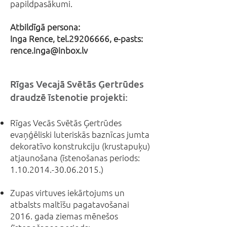
papildpasākumi.
Atbildīgā persona:
Inga Rence, tel.29206666, e-pasts:
rence.inga@inbox.lv
Rīgas Vecajā Svētās Ģertrūdes
draudzē īstenotie projekti:
Rīgas Vecās Svētās Ģertrūdes
evaņģēliski luteriskās baznīcas jumta
dekoratīvo konstrukciju (krustapuķu)
atjaunošana (īstenošanas periods:
1.10.2014.-30.06.2015
.)
Zupas virtuves iekārtojums un
atbalsts maltīšu pagatavošanai
2016. gada ziemas mēnešos