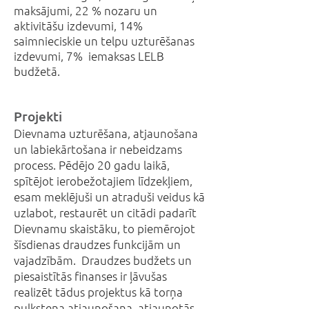
maksājumi, 22 % nozaru un
aktivitāšu izdevumi, 14%
saimnieciskie un telpu uzturēšanas
izdevumi, 7% iemaksas LELB
budžetā.
Projekti
Dievnama uzturēšana, atjaunošana
un labiekārtošana ir nebeidzams
process. Pēdējo 20 gadu laikā,
spītējot ierobežotajiem līdzekļiem,
esam meklējuši un atraduši veidus kā
uzlabot, restaurēt un citādi padarīt
Dievnamu skaistāku, to piemērojot
šīsdienas draudzes funkcijām un
vajadzībām. Draudzes budžets un
piesaistītās finanses ir ļāvušas
realizēt tādus projektus kā torņa
pulksteņa atjaunošana, atjaunotās