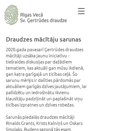
Draudzes mācītāju sarunas
2020.gada pavasarī Ģertrūdes draudzes
mācītāji uzsāka jaunu iniciatīvu -
tiešraides diskusijas par dažādiem
tematiem, kas aktuāli gan mūsu ikdienā,
gan katra garīgajā un ticības ceļā. Šo
sarunu mērķis ir dalīties pārdomās par
aktuāliem garīgās dzīves jautājumiem, lai
palīdzētu un iedrošinātu ikvienu
klausītāju padziļināt un paplašināt viņu
ticības izpratnes un dzīves robežas.
Sarunās piedalās draudzes mācītāji
Rinalds Grants, Krists Kalniņš un Oskars
Smoļaks. Rudens sezonā tās esam