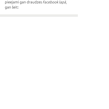
pieejami gan draudzes
Facebook lapā
,
gan šeit:
Dievkalpojumi
Draudzes garīdznieki
Resursi
Kursi
Kontakti
© 2026 Gertrude.lv. All Rights Reserved.