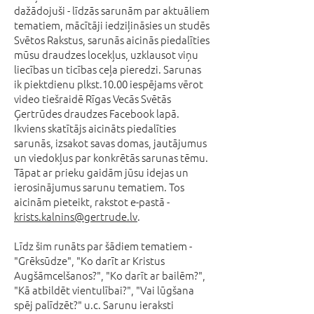
dažādojuši - līdzās sarunām par aktuāliem
tematiem, mācītāji iedziļināsies un studēs
Svētos Rakstus, sarunās aicinās piedalīties
mūsu draudzes locekļus, uzklausot viņu
liecības un ticības ceļa pieredzi. Sarunas
ik piektdienu plkst.10.00 iespējams vērot
video tiešraidē Rīgas Vecās Svētās
Ģertrūdes draudzes Facebook lapā.
Ikviens skatītājs aicināts piedalīties
sarunās, izsakot savas domas, jautājumus
un viedokļus par konkrētās sarunas tēmu.
Tāpat ar prieku gaidām jūsu idejas un
ierosinājumus sarunu tematiem. Tos
aicinām pieteikt, rakstot e-pastā -
krists.kalnins@gertrude.lv
.
Līdz šim runāts par šādiem tematiem -
"Grēksūdze", "Ko darīt ar Kristus
Augšāmcelšanos?", "Ko darīt ar bailēm?",
"Kā atbildēt vientulībai?", "Vai lūgšana
spēj palīdzēt?" u.c. Sarunu ieraksti