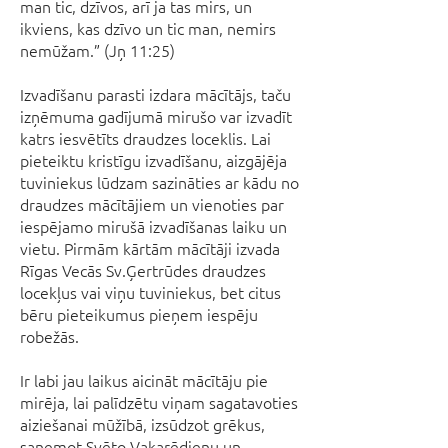
man tic, dzīvos, arī ja tas mirs, un
ikviens, kas dzīvo un tic man, nemirs
nemūžam.” (Jņ 11:25)
Izvadīšanu parasti izdara mācītājs, taču
izņēmuma gadījumā mirušo var izvadīt
katrs iesvētīts draudzes loceklis. Lai
pieteiktu kristīgu izvadīšanu, aizgājēja
tuviniekus lūdzam sazināties ar kādu no
draudzes mācītājiem un vienoties par
iespējamo mirušā izvadīšanas laiku un
vietu. Pirmām kārtām mācītāji izvada
Rīgas Vecās Sv.Ģertrūdes draudzes
locekļus vai viņu tuviniekus, bet citus
bēru pieteikumus pieņem iespēju
robežās.
Ir labi jau laikus aicināt mācītāju pie
mirēja, lai palīdzētu viņam sagatavoties
aiziešanai mūžībā, izsūdzot grēkus,
saņemot Svēto Vakarēdienu un