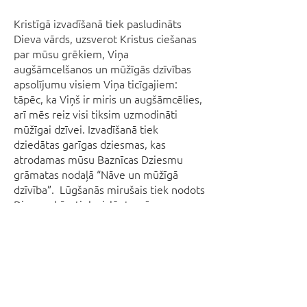
Kristīgā izvadīšanā tiek pasludināts
Dieva vārds, uzsverot Kristus ciešanas
par mūsu grēkiem, Viņa
augšāmcelšanos un mūžīgās dzīvības
apsolījumu visiem Viņa ticīgajiem:
tāpēc, ka Viņš ir miris un augšāmcēlies,
arī mēs reiz visi tiksim uzmodināti
mūžīgai dzīvei. Izvadīšanā tiek
dziedātas garīgas dziesmas, kas
atrodamas mūsu Baznīcas Dziesmu
grāmatas nodaļā “Nāve un mūžīgā
dzīvība”. Lūgšanās mirušais tiek nodots
Dieva rokās, tiek aizlūgts arī par
sērojošajiem tuviniekiem un draugiem,
lai Dievs vairo viņu ticību un mierina
viņus ar augšāmcelšanās cerību.
Mirušā pavadītāji tiek aicināti apzināties
savu mirstību un mudināti būt nomodā