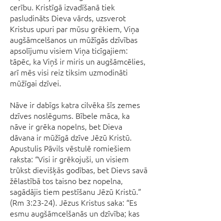
cerību. Kristīgā izvadīšanā tiek
pasludināts Dieva vārds, uzsverot
Kristus upuri par mūsu grēkiem, Viņa
augšāmcelšanos un mūžīgās dzīvības
apsolījumu visiem Viņa ticīgajiem:
tāpēc, ka Viņš ir miris un augšāmcēlies,
arī mēs visi reiz tiksim uzmodināti
mūžīgai dzīvei.
Nāve ir dabīgs katra cilvēka šīs zemes
dzīves noslēgums. Bībele māca, ka
nāve ir grēka nopelns, bet Dieva
dāvana ir mūžīgā dzīve Jēzū Kristū.
Apustulis Pāvils vēstulē romiešiem
raksta: “Visi ir grēkojuši, un visiem
trūkst dievišķās godības, bet Dievs savā
žēlastībā tos taisno bez nopelna,
sagādājis tiem pestīšanu Jēzū Kristū.”
(Rm 3:23-24). Jēzus Kristus saka: “Es
esmu augšāmcelšanās un dzīvība; kas