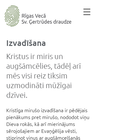
Izvadīšana
Kristus ir miris un
augšāmcēlies, tādēļ arī
mēs visi reiz tiksim
uzmodināti mūžīgai
dzīvei.
‍Kristīga mirušo izvadīšana ir pēdējais
pienākums pret mirušo, nododot viņu
Dieva rokās, kā arī mierinājums
sērojošajiem ar Evaņģēlija vēsti,
stiprinot viņus ar augšāmcelšanās