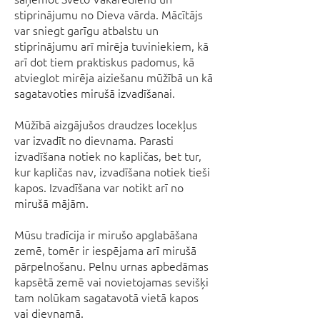
stiprinājumu no Dieva vārda. Mācītājs
var sniegt garīgu atbalstu un
stiprinājumu arī mirēja tuviniekiem, kā
arī dot tiem praktiskus padomus, kā
atvieglot mirēja aiziešanu mūžībā un kā
sagatavoties mirušā izvadīšanai.
Mūžībā aizgājušos draudzes locekļus
var izvadīt no dievnama. Parasti
izvadīšana notiek no kapličas, bet tur,
kur kapličas nav, izvadīšana notiek tieši
kapos. Izvadīšana var notikt arī no
mirušā mājām.
Mūsu tradīcija ir mirušo apglabāšana
zemē, tomēr ir iespējama arī mirušā
pārpelnošanu. Pelnu urnas apbedāmas
kapsētā zemē vai novietojamas sevišķi
tam nolūkam sagatavotā vietā kapos
vai dievnamā.