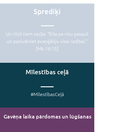
Sprediķi
Un Viņš tiem sacīja: “Eita pa visu pasauli
un pasludiniet evaņģēliju visai radībai.”
[Mk.16:15]
Mīlestības ceļā
#MīlestībasCeļā
Gavēņa laika pārdomas un lūgšanas