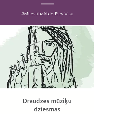
#MīlestībaAtdodSeviVisu
Draudzes mūziķu
dziesmas
Uzzināt vairāk