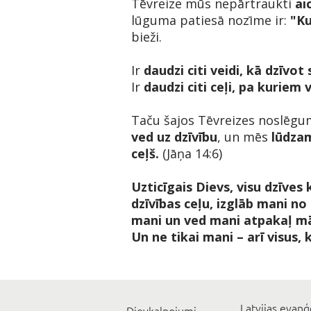
Tēvreize mūs nepārtraukti
ai
lūguma patiesā nozīme ir:
"Ku
bieži.
Ir
daudzi citi veidi, kā dzīvot 
Ir
daudzi citi ceļi, pa kuriem v
Taču šajos Tēvreizes noslēg
ved uz dzīvību
, un mēs
lūdzam
ceļš.
(Jāņa 14:6)
Uzticīgais Dievs, visu dzīve
dzīvības ceļu, izglāb mani no
mani un ved mani atpakaļ māj
Un ne tikai mani – arī visus, 
Latvijas evaņģ
Dievkalpojumi