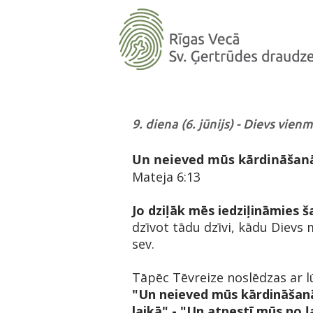
9. diena (6. jūnijs) - Dievs vien
Un neieved mūs kārdināšanā,
Mateja 6:13
Jo dziļāk mēs iedziļināmies š
dzīvot tādu dzīvi, kādu Dievs 
sev.
Tāpēc Tēvreize noslēdzas ar 
"Un neieved mūs kārdināšan
laikā" - "Un atpestī mūs no ļ