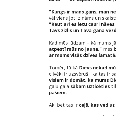
"Kungs ir mans gans, man ne
vēl viens ļoti zināms un skaist
"Kaut arī es ietu cauri nāves 
Tavs zizlis un Tava gana vēzd
Kad mēs lūdzam – kā mums jā
atpestī mūs no ļauna,"
mēs
ar mums visās dzīves lamatā
Tomēr, tā kā
Dievs nekad mū
cilvēki ir uzsvēruši, ka tas i
visiem ir domāt, ka mums Di
galu galā
sākam uzticēties tik
pašiem.
Ak, bet tas ir
ceļš, kas ved u