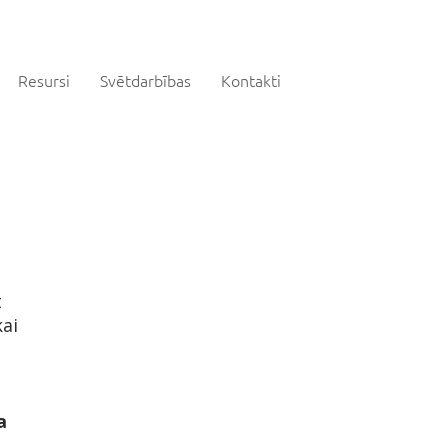
Resursi
Svētdarbības
Kontakti
t
kai
a