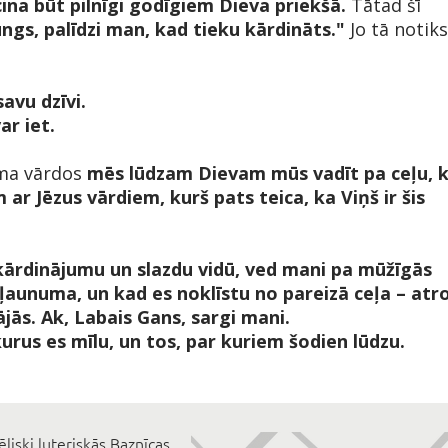
cina būt pilnīgi godīgiem Dieva priekšā.
Tātad šī
ngs, palīdzi man, kad tieku kārdināts."
Jo tā notiks
savu dzīvi.
ar iet.
uma vārdos
mēs lūdzam Dievam mūs vadīt pa ceļu, 
 ar Jēzus vārdiem, kurš pats teica, ka Viņš ir šis
s kārdinājumu un slazdu vidū, ved mani pa mūžīgās
 ļaunuma, un kad es noklīstu no pareizā ceļa – atr
ās. Ak, Labais Gans, sargi mani.
kurus es mīlu, un tos, par kuriem šodien lūdzu.
ēliski luteriskās Baznīcas