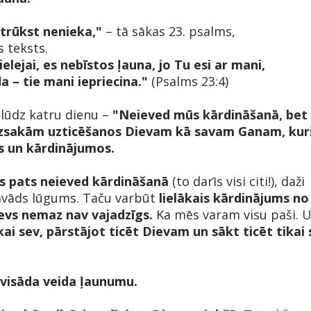
trūkst nenieka,"
– tā sākas 23. psalms,
s teksts.
ielejai, es nebīstos ļauna, jo Tu esi ar mani,
a – tie mani iepriecina."
(Psalms 23:4)
lūdz katru dienu –
"Neieved mūs kārdināšanā, bet
izsakām uzticēšanos Dievam kā savam Ganam, kurš
s un kārdinājumos.
s pats neieved kārdināšanā
(to darīs visi citi!), daži
r savāds lūgums. Taču varbūt
lielākais kārdinājums no
evs nemaz nav vajadzīgs.
Ka mēs varam visu paši. 
ai sev, pārstājot ticēt Dievam un sākt ticēt tikai 
z visāda veida ļaunumu.