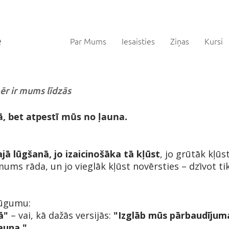
Par Mums
Iesaisties
Ziņas
Kursi
mēr ir mums līdzās
 bet atpestī mūs no ļauna.
ajā lūgšanā, jo izaicinošāka tā kļūst
, jo grūtāk kļūs
mums rāda, un jo vieglāk kļūst novērsties – dzīvot ti
lūgumu:
ā"
– vai, kā dažās versijās:
"Izglāb mūs pārbaudījum
auna."