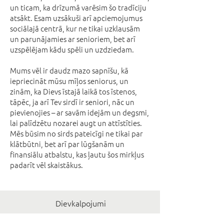
un ticam, ka drīzumā varēsim šo tradīciju
atsākt. Esam uzsākuši arī apciemojumus
sociālajā centrā, kur ne tikai uzklausām
un parunājamies ar senioriem, bet arī
uzspēlējam kādu spēli un uzdziedam.
Mums vēl ir daudz mazo sapnīšu, kā
iepriecināt mūsu mīļos seniorus, un
zinām, ka Dievs īstajā laikā tos īstenos,
tāpēc, ja arī Tev sirdī ir seniori, nāc un
pievienojies – ar savām idejām un degsmi,
lai palīdzētu nozarei augt un attīstīties.
Mēs būsim no sirds pateicīgi ne tikai par
klātbūtni, bet arī par lūgšanām un
finansiālu atbalstu, kas ļautu šos mirkļus
padarīt vēl skaistākus.
Dievkalpojumi
Draudzes garīdznieki