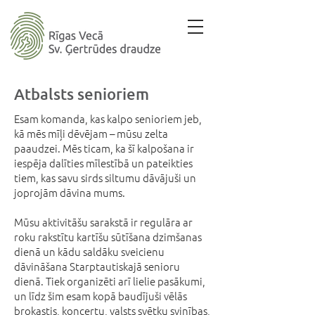
Atbalsts senioriem
Esam komanda, kas kalpo senioriem jeb,
kā mēs mīļi dēvējam – mūsu zelta
paaudzei. Mēs ticam, ka šī kalpošana ir
iespēja dalīties mīlestībā un pateikties
tiem, kas savu sirds siltumu dāvājuši un
joprojām dāvina mums.
Mūsu aktivitāšu sarakstā ir regulāra ar
roku rakstītu kartīšu sūtīšana dzimšanas
dienā un kādu saldāku sveicienu
dāvināšana Starptautiskajā senioru
dienā. Tiek organizēti arī lielie pasākumi,
un līdz šim esam kopā baudījuši vēlās
brokastis, koncertu, valsts svētku svinības,