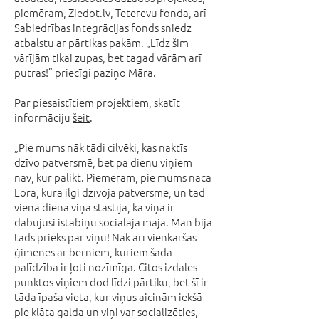
piemēram, Ziedot.lv, Teterevu fonda, arī
Sabiedrības integrācijas fonds sniedz
atbalstu ar pārtikas pakām. „Līdz šim
vārījām tikai zupas, bet tagad vārām arī
putras!” priecīgi paziņo Māra.
Par piesaistītiem projektiem, skatīt
informāciju
šeit
.
„Pie mums nāk tādi cilvēki, kas naktīs
dzīvo patversmē, bet pa dienu viņiem
nav, kur palikt. Piemēram, pie mums nāca
Lora, kura ilgi dzīvoja patversmē, un tad
vienā dienā viņa stāstīja, ka viņa ir
dabūjusi istabiņu sociālajā mājā. Man bija
tāds prieks par viņu! Nāk arī vienkāršas
ģimenes ar bērniem, kuriem šāda
palīdzība ir ļoti nozīmīga. Citos izdales
punktos viņiem dod līdzi pārtiku, bet šī ir
tāda īpaša vieta, kur viņus aicinām iekšā
pie klāta galda un viņi var socializēties,