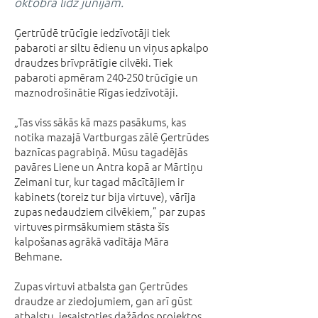
oktobra līdz jūnijam.
Ģertrūdē trūcīgie iedzīvotāji tiek
pabaroti ar siltu ēdienu un viņus apkalpo
draudzes brīvprātīgie cilvēki. Tiek
pabaroti apmēram 240-250 trūcīgie un
maznodrošinātie Rīgas iedzīvotāji.
„Tas viss sākās kā mazs pasākums, kas
notika mazajā Vartburgas zālē Ģertrūdes
baznīcas pagrabiņā. Mūsu tagadējās
pavāres Liene un Antra kopā ar Mārtiņu
Zeimani tur, kur tagad mācītājiem ir
kabinets (toreiz tur bija virtuve), vārīja
zupas nedaudziem cilvēkiem,” par zupas
virtuves pirmsākumiem stāsta šīs
kalpošanas agrākā vadītāja Māra
Behmane.
Zupas virtuvi atbalsta gan Ģertrūdes
draudze ar ziedojumiem, gan arī gūst
atbalstu, iesaistoties dažādos projektos,