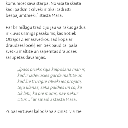
komunicēt savā starpā. No visa tā skaita
kādi padsmit cilvēki ir tikai tādi īsti
bezpajumtnieki,” stāsta Māra.
Par brīnišķīgu tradīciju jau vairākus gadus
ir kļuvis sirsnīgs pasākums, kas notiek
Otrajos Ziemassvētkos. Tad kopā ar
draudzes locekļiem tiek baudīta īpaša
svētku maltīte un saņemtas draudzes
sarūpētās dāvaniņas.
„Īpašs prieks šajā kalpošanā man ir,
kad ir izdevusies garda maltīte un
kad šie trūcīgie cilvēki iet projām,
teju klanās, saka paldies un to, ka
tik labi, kā pie mums, nav nekur
citur…”
ar smaidu stāsta Māra.
Zupas virtuves kalpošanā aicināti visi tie,
kam ir brīvs laiks dienas laikā. Īpaši
vajadzīgi ir vīrieši jeb vīru spēks, jo lielie