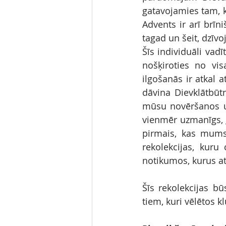
gatavojamies tam, k
Advents ir arī brīn
tagad un šeit, dzīv
Šīs individuāli vad
nošķiroties no vis
ilgošanās ir atkal 
dāvina Dievklātbūtn
mūsu novēršanos un
vienmēr uzmanīgs, g
pirmais, kas mums 
rekolekcijas, kuru
notikumos, kurus atk
Šīs rekolekcijas bū
tiem, kuri vēlētos k