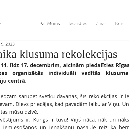
Par Mums
Iesaisties
Ziņas
Kursi
19, 2023
aika klusuma rekolekcijas
14. līdz 17. decembrim, aicinām piedalīties Rīgas
es organizētās individuāli vadītās klusuma 
ju centrā.
ēdzam sarūpēt svētku dāvanas, šīs rekolekcijas ir ie
evam. Dievs priecājas, kad pavadām laiku ar Viņu. Un 
etas mūsu dzīvē.
 vēstījums ir: Kungs ir tuvu! Viņš nāca, nāk un nāk
 iemiesošanos un ienākšanu pasaulē reiz kā bēr