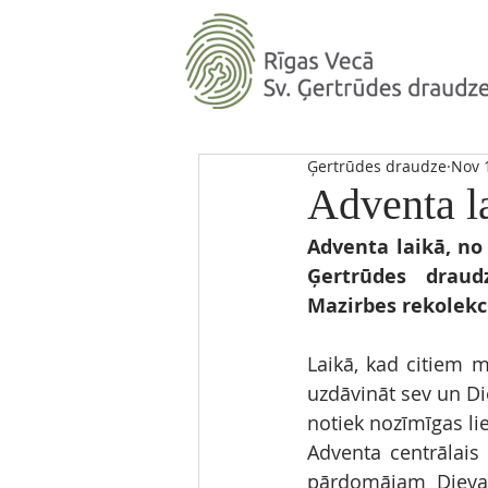
Ģertrūdes draudze
Nov 
Adventa l
Adventa laikā, no 
Ģertrūdes draudz
Mazirbes rekolekci
Laikā, kad citiem m
uzdāvināt sev un Di
notiek nozīmīgas li
Adventa centrālais
pārdomājam Dieva