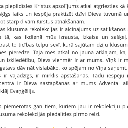
a piepildīsies Kristus apsolījums atkal atgriezties kā
išķīgs laiks un iespēja praktizēt dzīvi Dieva tuvumā u
ojot starp divām Kirstus atnākšanām.
ītās klusuma rekolekcijas ir aicinājums uz satikšanos 
a tā, kas ikdienā mūs izrausta, izkaisa un sašķeļ.
atrast to ticības telpu sevī, kurā sajūtam dziļu klusu
es pieredze. Tajā mēs atkal no jauna atklājam, ka, 
 izkliedētību, Dievs vienmēr ir ar mums. Viņš ir m
atavs dāvināt vislabāko, ko spējam no Viņa saņemt. La
ir vajadzīgs, ir mirklis apstāšanās. Tādu iespēju
 centrā ir Dieva sastapšanās ar mums Adventa laik
lāj Evaņģēlijs.
s piemērotas gan tiem, kuriem jau ir rekolekciju pie
lusuma rekolekcijās piedalīties pirmo reizi.