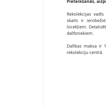
Pieteikšanās, aizpi
Rekolekcijas vadīs
skaits ir ierobež
locekļiem. Detalizēt
dalībniekiem.
Dalības maksa ir 1
rekolekciju centrā.