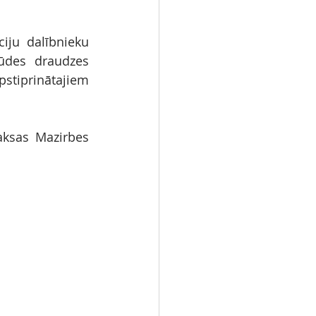
ju dalībnieku 
ūdes draudzes 
pstiprinātajiem 
aksas Mazirbes 