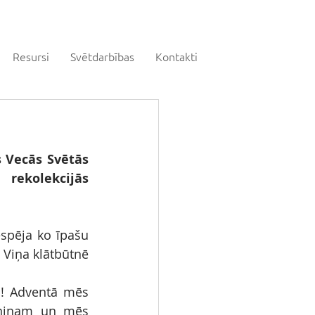
Resursi
Svētdarbības
Kontakti
 Vecās Svētās 
rekolekcijās 
spēja ko īpašu 
Viņa klātbūtnē 
s! Adventā mēs 
niņam un mēs 