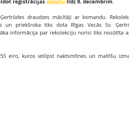
ldot reģistrācijas 
anketu
 līdz 8. decembrim
. 
 Ģertrūdes draudzes mācītāji ar komandu. Rekolekci
ots un priekšroka tiks dota Rīgas Vecās Sv. Ģertr
āka informācija par rekolekciju norisi tiks nosūtīta a
55 eiro, kuros ietilpst naktsmītnes un maltīšu izm