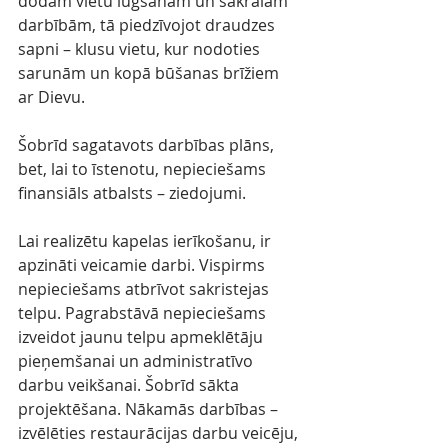
dodam vietu lūgšanām un sakrālām 
darbībām, tā piedzīvojot draudzes 
sapni – klusu vietu, kur nodoties 
sarunām un kopā būšanas brīžiem 
ar Dievu.
Šobrīd sagatavots darbības plāns, 
bet, lai to īstenotu, nepieciešams 
finansiāls atbalsts – ziedojumi.
Lai realizētu kapelas ierīkošanu, ir 
apzināti veicamie darbi. Vispirms 
nepieciešams atbrīvot sakristejas 
telpu. Pagrabstāvā nepieciešams 
izveidot jaunu telpu apmeklētāju 
pieņemšanai un administratīvo 
darbu veikšanai. Šobrīd sākta 
projektēšana. Nākamās darbības – 
izvēlēties restaurācijas darbu veicēju, 