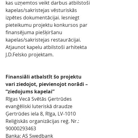
kas uzņemtos veikt darbus atbilstoši 
kapelas/sakristejas vēsturiskās 
izpētes dokumentācijai. Iesniegt 
pieteikumu projektu konkursos par 
finansējuma piešķiršanu 
kapelas/sakristejas restaurācijai. 
Atjaunot kapelu atbilstoši arhitekta 
J.D.Felsko projektam.
Finansiāli atbalstīt šo projektu 
vari ziedojot, pievienojot norādi – 
“ziedojums kapelai”
Rīgas Vecā Svētās Ģertrūdes 
evanģēliski luteriskā draudze
Ģertrūdes iela 8, Rīga, LV-1010
Reliģiskās organizācijas reģ. Nr.: 
90000293463
Banka: AS Swedbank