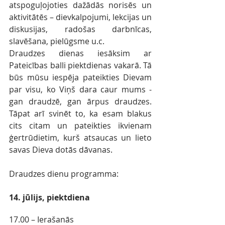
atspoguļojoties dažādās norisēs un 
aktivitātēs – dievkalpojumi, lekcijas un 
diskusijas, radošas darbnīcas, 
slavēšana, pielūgsme u.c.
Draudzes dienas iesāksim ar 
Pateicības balli piektdienas vakarā. Tā 
būs mūsu iespēja pateikties Dievam 
par visu, ko Viņš dara caur mums - 
gan draudzē, gan ārpus draudzes. 
Tāpat arī svinēt to, ka esam blakus 
cits citam un pateikties ikvienam 
ģertrūdietim, kurš atsaucas un lieto 
savas Dieva dotās dāvanas.
Draudzes dienu programma:
14. jūlijs, piektdiena
17.00 – Ierašanās