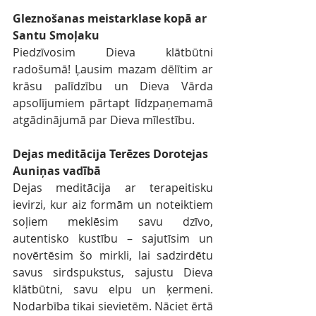
Gleznošanas meistarklase kopā ar 
Santu Smoļaku
Piedzīvosim Dieva klātbūtni 
radošumā! Ļausim mazam dēlītim ar 
krāsu palīdzību un Dieva Vārda 
apsolījumiem pārtapt līdzpaņemamā 
atgādinājumā par Dieva mīlestību.
Dejas meditācija Terēzes Dorotejas 
Auniņas vadībā
Dejas meditācija ar terapeitisku 
ievirzi, kur aiz formām un noteiktiem 
soļiem meklēsim savu dzīvo, 
autentisko kustību – sajutīsim un 
novērtēsim šo mirkli, lai sadzirdētu 
savus sirdspukstus, sajustu Dieva 
klātbūtni, savu elpu un ķermeni. 
Nodarbība tikai sievietēm. Nāciet ērtā 