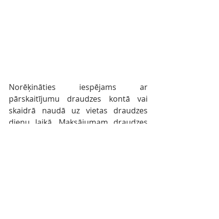
Norēķināties iespējams ar 
pārskaitījumu draudzes kontā vai 
skaidrā naudā uz vietas draudzes 
dienu laikā. Maksājumam draudzes 
kontā lūdzam pielikt norādi 
"Draudzes 
dienas 2023, Vārds Uzvārds"
. 
Rekvizīti
LELB Rīgas Vecā Svētās Ģertrūdes 
draudze
Reliģiskās organizācijas reģ. nr.: 
90000293463