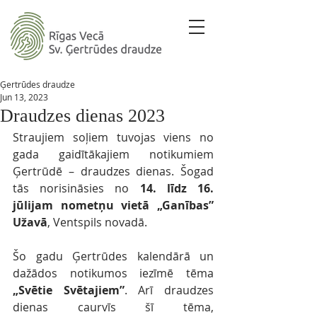
Ģertrūdes draudze
Jun 13, 2023
Draudzes dienas 2023
Straujiem soļiem tuvojas viens no 
gada gaidītākajiem notikumiem 
Ģertrūdē – draudzes dienas. Šogad 
tās norisināsies no 
14. līdz 16. 
jūlijam nometņu vietā „Ganības” 
Užavā
, Ventspils novadā.
Šo gadu Ģertrūdes kalendārā un 
dažādos notikumos iezīmē tēma 
„Svētie Svētajiem”
. Arī draudzes 
dienas caurvīs šī tēma, 