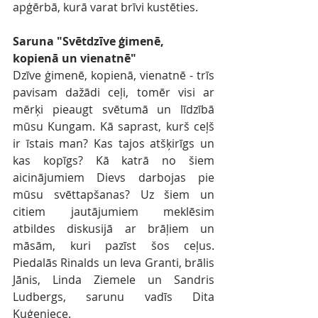
apģērbā, kurā varat brīvi kustēties.
Saruna "Svētdzīve ģimenē, 
kopienā un vienatnē"
Dzīve ģimenē, kopienā, vienatnē - trīs 
pavisam dažādi ceļi, tomēr visi ar 
mērķi pieaugt svētumā un līdzībā 
mūsu Kungam. Kā saprast, kurš ceļš 
ir īstais man? Kas tajos atšķirīgs un 
kas kopīgs? Kā katrā no šiem 
aicinājumiem Dievs darbojas pie 
mūsu svēttapšanas? Uz šiem un 
citiem jautājumiem meklēsim 
atbildes diskusijā ar brāļiem un 
māsām, kuri pazīst šos ceļus. 
Piedalās Rinalds un Ieva Granti, brālis 
Jānis, Linda Ziemele un Sandris 
Ludbergs, sarunu vadīs Dita 
Kuģeniece. 