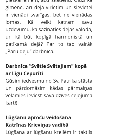
pieskārieniem, acu skatienu. Gluži kā 
ģimenē, arī dejā vīrietim un sievietei 
ir vienādi svarīgas, bet ne vienādas 
lomas. Kā veikt katram savu 
uzdevumu, kā sazināties dejas valodā, 
un kā būt kopīgā harmoniskā un 
patīkamā dejā? Par to tad vairāk 
„Pāru deju” darbnīcā.
Darbnīca “Svētie Svētajiem” kopā 
ar Līgu Cepurīti
Gūsim iedvesmu no Sv. Patrika stāsta 
un pārdomāsim kādas pārmaiņas 
vēlamies ieviest savā dzīves ceļojuma 
kartē.
Lūgšanu aproču veidošana 
Katrīnas Krieviņas vadībā
Lūgšana ar lūgšanu krellēm ir taktils 