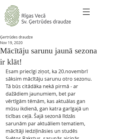
Ģertrūdes draudze
Nov 19, 2020
Mācītāju sarunu jaunā sezona
ir klāt!
Esam priecīgi ziņot, ka 20.novembrī 
sāksim mācītāju sarunu otro sezonu. 
Tā būs citādāka nekā pirmā - ar 
dažādiem jaunumiem, bet par 
vērtīgām tēmām, kas aktuālas gan 
mūsu ikdienā, gan katra garīgajā un 
ticības ceļā. Šajā sezonā līdzās 
sarunām par aktuāliem tematiem, 
mācītāji iedziļināsies un studēs 
Svētos Rakstus, sarunās aicinās 