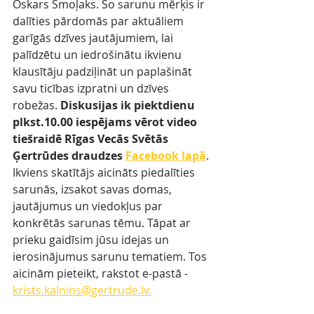
Oskars Smoļaks. Šo sarunu mērķis ir 
dalīties pārdomās par aktuāliem 
garīgās dzīves jautājumiem, lai 
palīdzētu un iedrošinātu ikvienu 
klausītāju padziļināt un paplašināt 
savu ticības izpratni un dzīves 
robežas. 
Diskusijas ik piektdienu 
plkst.10.00 iespējams vērot video 
tiešraidē Rīgas Vecās Svētās 
Ģertrūdes draudzes 
Facebook lapā
. 
Ikviens skatītājs aicināts piedalīties 
sarunās, izsakot savas domas, 
jautājumus un viedokļus par 
konkrētās sarunas tēmu. Tāpat ar 
prieku gaidīsim jūsu idejas un 
ierosinājumus sarunu tematiem. Tos 
aicinām pieteikt, rakstot e-pastā - 
krists.kalnins@gertrude.lv.