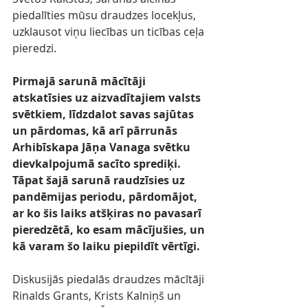
piedalīties mūsu draudzes locekļus, 
uzklausot viņu liecības un ticības ceļa 
pieredzi. 
Pirmajā sarunā mācītāji 
atskatīsies uz aizvadītajiem valsts 
svētkiem, līdzdalot savas sajūtas 
un pārdomas, kā arī pārrunās 
Arhibīskapa Jāņa Vanaga svētku 
dievkalpojumā sacīto sprediķi. 
Tāpat šajā sarunā raudzīsies uz 
pandēmijas periodu, pārdomājot, 
ar ko šis laiks atšķiras no pavasarī 
pieredzētā, ko esam mācījušies, un 
kā varam šo laiku piepildīt vērtīgi. 
Diskusijās piedalās draudzes mācītāji 
Rinalds Grants, Krists Kalniņš un 