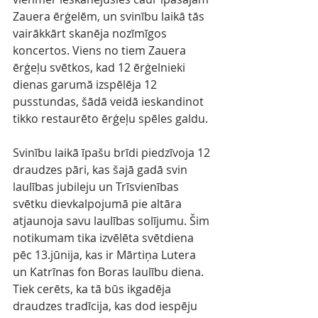
Zauera ērģelēm, un svinību laikā tās 
vairākkārt skanēja nozīmīgos 
koncertos. Viens no tiem Zauera 
ērģeļu svētkos, kad 12 ērģelnieki 
dienas garumā izspēlēja 12 
pusstundas, šādā veidā ieskandinot 
tikko restaurēto ērģeļu spēles galdu.
Svinību laikā īpašu brīdi piedzīvoja 12 
draudzes pāri, kas šajā gadā svin 
laulības jubileju un Trīsvienības 
svētku dievkalpojumā pie altāra 
atjaunoja savu laulības solījumu. Šim 
notikumam tika izvēlēta svētdiena 
pēc 13.jūnija, kas ir Mārtiņa Lutera 
un Katrīnas fon Boras laulību diena. 
Tiek cerēts, ka tā būs ikgadēja 
draudzes tradīcija, kas dod iespēju 