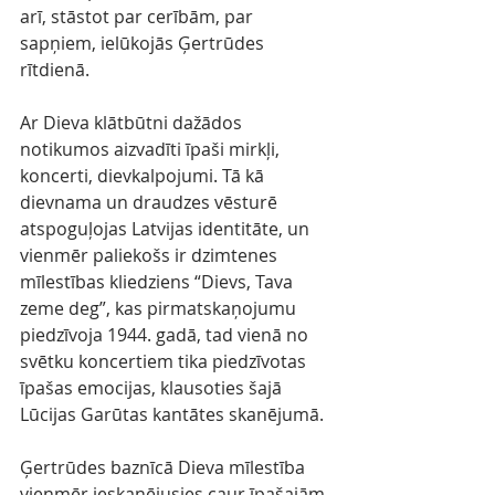
arī, stāstot par cerībām, par 
sapņiem, ielūkojās Ģertrūdes 
rītdienā.
Ar Dieva klātbūtni dažādos 
notikumos aizvadīti īpaši mirkļi, 
koncerti, dievkalpojumi. Tā kā 
dievnama un draudzes vēsturē 
atspoguļojas Latvijas identitāte, un 
vienmēr paliekošs ir dzimtenes 
mīlestības kliedziens “Dievs, Tava 
zeme deg”, kas pirmatskaņojumu 
piedzīvoja 1944. gadā, tad vienā no 
svētku koncertiem tika piedzīvotas 
īpašas emocijas, klausoties šajā 
Lūcijas Garūtas kantātes skanējumā.
Ģertrūdes baznīcā Dieva mīlestība 
vienmēr ieskanējusies caur īpašajām 