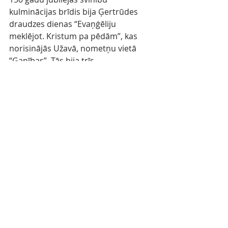
kulminācijas brīdis bija Ģertrūdes 
draudzes dienas “Evaņģēliju 
meklējot. Kristum pa pēdām”, kas 
norisinājās Užavā, nometņu vietā 
“Ganības”. Tās bija trīs 
neaizmirstamas dienas, kurās 
piedzīvota draudzība, smaidi, kopā 
būšanas laiks, Dieva mīlestība un 
pieskāriens.  Draudzes dienās kopā 
pulcējoties ap 230 ģertrūdiešiem, 
norisinājās vērtīgas lekcijas un 
semināri, nodarbības un aktivitātes, 
slavēšana un dievkalpojumi, kā arī 
kopīga priecāšanās jubilejas ballē.
Līdztekus katrai 150 gadu jubilejas 
dienai tika veidots īpašs Ģertrūdiešu 
kalendārs. Tajā ik dienu draudzes 