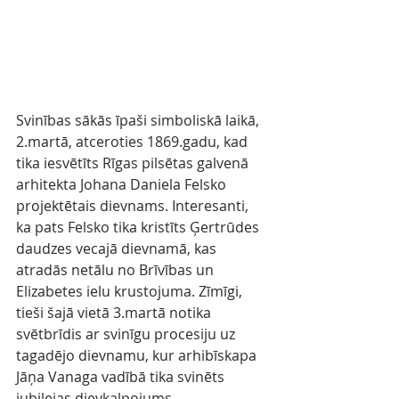
Svinības sākās īpaši simboliskā laikā, 
2.martā, atceroties 1869.gadu, kad 
tika iesvētīts Rīgas pilsētas galvenā 
arhitekta Johana Daniela Felsko 
projektētais dievnams. Interesanti, 
ka pats Felsko tika kristīts Ģertrūdes 
daudzes vecajā dievnamā, kas 
atradās netālu no Brīvības un 
Elizabetes ielu krustojuma. Zīmīgi, 
tieši šajā vietā 3.martā notika 
svētbrīdis ar svinīgu procesiju uz 
tagadējo dievnamu, kur arhibīskapa 
Jāņa Vanaga vadībā tika svinēts 
jubilejas dievkalpojums.