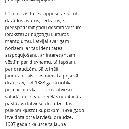
Lūkojot vēstures lappusēs, skatot 
dažādus avotus, redzams, ka 
piedspadsmit gadu desmiti vēsturē 
ierakstīti ar bagātīgu kultūras 
mantojumu, Latvijai svarīgām 
norisēm, ar tās identitātes 
atspoguļošanu, ar interesantām 
vēstīm par dievnamu, tā tapšanu, 
par draudzēm. Sākotnēji 
jaunuzceltais dievnams kalpoja vācu 
draudzei, bet 1883.gadā notika 
pirmais dievkaplojums latviešu 
valodā, un 3 gadus vēlāk nodibināta 
pastāvīga latviešu draudze. Tās 
pulkam kļūstot kuplākam, 1898.gadā 
izveidota otra latviešu draudze. 
1907.gadā tika uzcelta Jaunā 