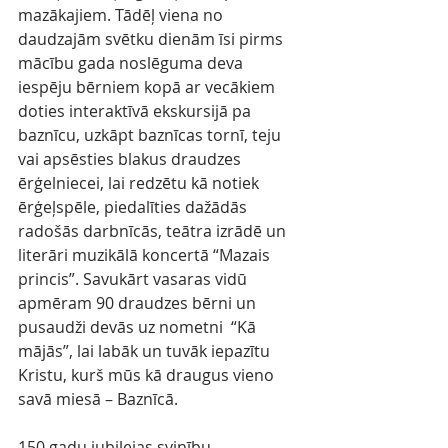
mazākajiem. Tādēļ viena no 
daudzajām svētku dienām īsi pirms 
mācību gada noslēguma deva 
iespēju bērniem kopā ar vecākiem 
doties interaktīvā ekskursijā pa 
baznīcu, uzkāpt baznīcas tornī, teju 
vai apsēsties blakus draudzes 
ērģelniecei, lai redzētu kā notiek 
ērģeļspēle, piedalīties dažādās 
radošās darbnīcās, teātra izrādē un 
literāri muzikālā koncertā “Mazais 
princis”. Savukārt vasaras vidū 
apmēram 90 draudzes bērni un 
pusaudži devās uz nometni  “Kā 
mājās”, lai labāk un tuvāk iepazītu 
Kristu, kurš mūs kā draugus vieno 
savā miesā – Baznīcā.
150 gadu jubilejas svinību 