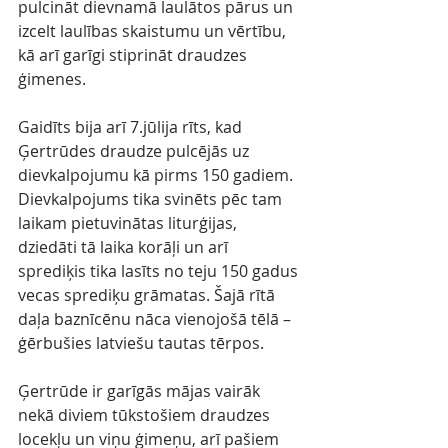
pulcināt dievnamā laulātos pārus un 
izcelt laulības skaistumu un vērtību, 
kā arī garīgi stiprināt draudzes 
ģimenes.
Gaidīts bija arī 7.jūlija rīts, kad 
Ģertrūdes draudze pulcējās uz 
dievkalpojumu kā pirms 150 gadiem. 
Dievkalpojums tika svinēts pēc tam 
laikam pietuvinātas liturģijas, 
dziedāti tā laika korāļi un arī 
sprediķis tika lasīts no teju 150 gadus 
vecas sprediķu grāmatas. Šajā rītā 
daļa baznīcēnu nāca vienojošā tēlā – 
ģērbušies latviešu tautas tērpos.
Ģertrūde ir garīgās mājas vairāk 
nekā diviem tūkstošiem draudzes 
locekļu un viņu ģimeņu, arī pašiem 