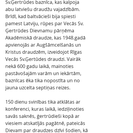
Sv.Ģertrūdes baznīca, kas kalpoja 
abu latviešu draudžu vajadzībām. 
Brīdī, kad baltvācieši bija spiesti 
pamest Latviju, rūpes par Vecās Sv. 
Ģertrūdes Dievnamu pārņēma 
Akadēmiskā draudze, kas 1948.gadā 
apvienojās ar Augšāmcelšanās un 
Kristus draudzēm, izveidojot Rīgas 
Vecās Sv.Ģertūdes draudzi. Vairāk 
nekā 600 gadu laikā, mainoties 
pastāvošajām varām un iekārtām, 
baznīcas ēka tika nopostīta un no 
jauna uzcelta septiņas reizes.
150 dienu svinības tika atklātas ar 
konferenci, kuras laikā, iedziļinoties 
savās saknēs, ģertrūdieši kopā ar 
viesiem atskatījās pagātnē, pateicās 
Dievam par draudzes dzīvi šodien, kā 