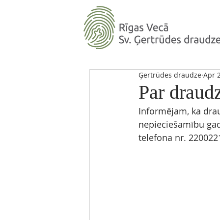
Ģertrūdes draudze
Apr 
Par draud
Informējam, ka drau
nepieciešamību gadī
telefona nr. 220022