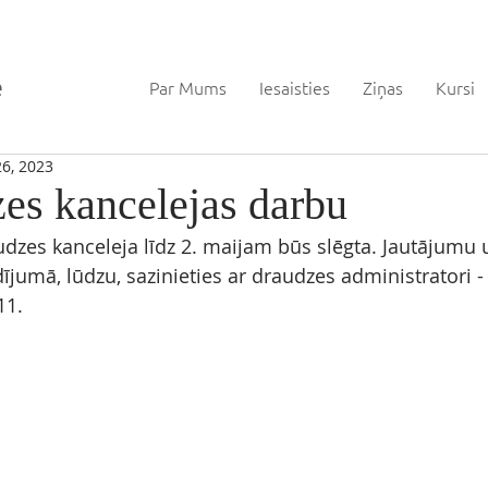
Par Mums
Iesaisties
Ziņas
Kursi
26, 2023
zes kancelejas darbu
dzes kanceleja līdz 2. maijam būs slēgta. Jautājumu 
jumā, lūdzu, sazinieties ar draudzes administratori - 
11.