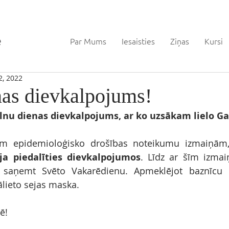
Par Mums
Iesaisties
Ziņas
Kursi
2, 2022
nas dievkalpojums!
elnu dienas dievkalpojums, ar ko uzsākam lielo Ga
ām epidemioloģisko drošības noteikumu izmaiņām
ja piedalīties dievkalpojumos
. Līdz ar šīm izmai
li saņemt Svēto Vakarēdienu. Apmeklējot baznīcu u
ālieto sejas maska.
ē!