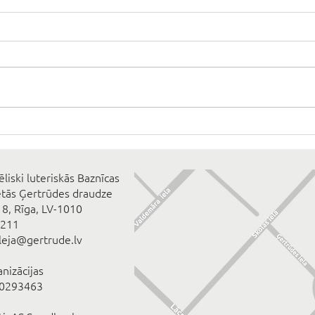
ēliski luteriskās Baznīcas
ētās Ģertrūdes draudze
 8, Rīga, LV-1010
2211
eleja@gertrude.lv
anizācijas
00293463