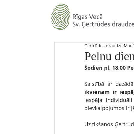
Ģertrūdes draudze
Mar 
Pelnu die
Šodien pl. 18.00 P
Saistībā ar dažād
ikvienam ir iespē
iespēja individuā
dievkalpojumos ir j
Uz tikšanos Ģertrūd