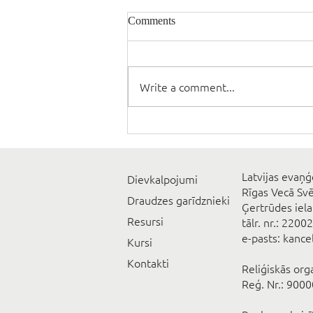
Comments
Write a comment...
Latvijas evaņģ
Dievkalpojumi
Rīgas Vecā Sv
Draudzes garīdznieki
Ģertrūdes iela
Resursi
tālr. nr.: 2200
e-pasts: kanc
Kursi
Kontakti
Reliģiskās org
Reģ. Nr.: 900