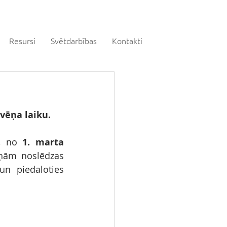
Resursi
Svētdarbības
Kontakti
vēņa laiku. 
, no 
1. marta 
ņām noslēdzas 
n piedaloties 