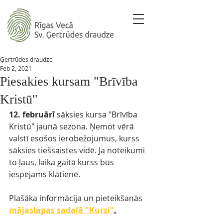
Ģertrūdes draudze
Feb 2, 2021
Piesakies kursam "Brīvība
Kristū"
12. februārī
 sāksies kursa "Brīvība 
Kristū" jaunā sezona. Ņemot vērā 
valstī esošos ierobežojumus, kurss 
sāksies tiešsaistes vidē. Ja noteikumi 
to ļaus, laika gaitā kurss būs 
iespējams klātienē. 
Plašāka informācija un pieteikšanās 
mājaslapas sadaļā "Kursi"
.