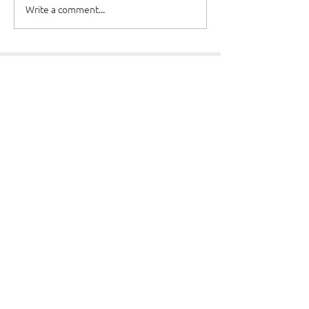
Write a comment...
Dievkalpojumi
Draudzes garīdznieki
Resursi
Kursi
Kontakti