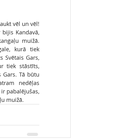
raukt vēl un vēl!
 bijis Kandavā, 
angaļu muižā. 
le, kurā tiek 
s Svētais Gars, 
 tiek stāstīts, 
s Gars. Tā būtu 
atram nedēļas 
 ir pabalējušas, 
aļu muižā.