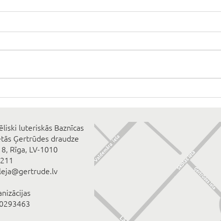
ēliski luteriskās Baznīcas
ētās Ģertrūdes draudze
 8, Rīga, LV-1010
2211
eleja@gertrude.lv
anizācijas
00293463