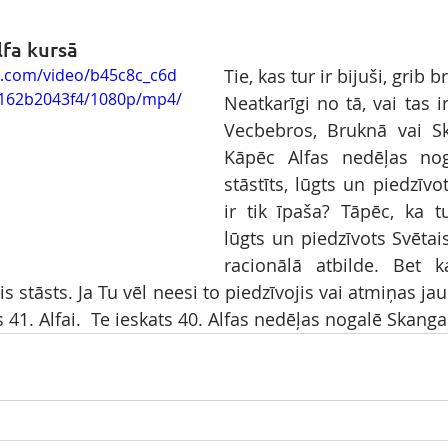
fa kursā
ic.com/video/b45c8c_c6d
Tie, kas tur ir bijuši, grib b
162b2043f4/1080p/mp4/
Neatkarīgi no tā, vai tas ir
Vecbebros, Bruknā vai Sk
Kāpēc Alfas nedēļas noga
stāstīts, lūgts un piedzīvot
ir tik īpaša? Tāpēc, ka tur
lūgts un piedzīvots Svētai
racionālā atbilde. Bet k
s stāsts. Ja Tu vēl neesi to piedzīvojis vai atmiņas jau
 41. Alfai.  Te ieskats 40. Alfas nedēļas nogalē Skang