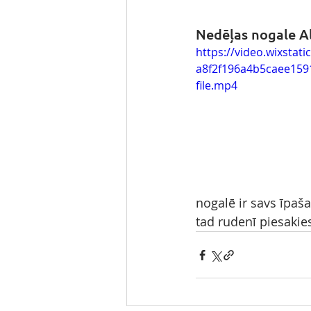
Nedēļas nogale Al
https://video.wixstat
a8f2f196a4b5caee159
file.mp4
nogalē ir savs īpašai
tad rudenī piesakies