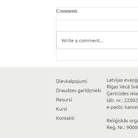
Comments
Write a comment...
Latvijas evaņģ
Dievkalpojumi
Rīgas Vecā Sv
Draudzes garīdznieki
Ģertrūdes iela
Resursi
tālr. nr.: 2200
e-pasts: kanc
Kursi
Kontakti
Reliģiskās org
Reģ. Nr.: 900