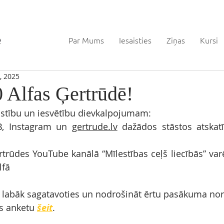
Par Mums
Iesaisties
Ziņas
Kursi
, 2025
 Alfas Ģertrūdē!
ristību un iesvētību dievkalpojumam: 
FB, Instagram un 
gertrude.lv
 dažādos stāstos atskatī
rtrūdes YouTube kanālā “Mīlestības ceļš liecībās” varē
lfā
 labāk sagatavoties un nodrošināt ērtu pasākuma nori
as anketu 
šeit
.