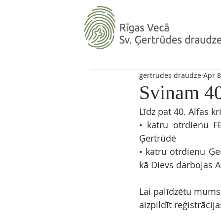
gertrudes draudze
Apr 8
Svinam 40
Līdz pat 40. Alfas k
•⁠ ⁠katru otrdienu 
Ģertrūdē
•⁠ katru otrdienu Ģe
kā Dievs darbojas A
Lai palīdzētu mums
aizpildīt reģistrācij