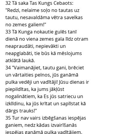
32 Tā saka Tas Kungs Cebaots: 
"Redzi, nelaime soļo no tautas uz 
tautu, nesavaldāma vētra savelkas 
no zemes galiem!"
33 Tā Kunga nokautie gulēs tanī 
dienā no viena zemes gala līdz otram 
neapraudāti, nepievākti un 
neapglabāti, tie būs kā mēslojums 
atklātā laukā.
34 "Vaimanājiet, tautu gani, brēciet 
un vārtaities pelnos, jūs ganāmā 
pulka vedēji un vadītāji! Jūsu dienas ir 
piepildītas, ka jums jākļūst 
nogalinātiem, ka Es jūs satriecu un 
izklīdinu, ka jūs krītat un saplīstat kā 
dārgs trauks!"
35 Tur nav vairs izbēgšanas iespējas 
ganiem, nedz kādas izvairīšanās 
iespējas ganāmā pulka vadītājiem.