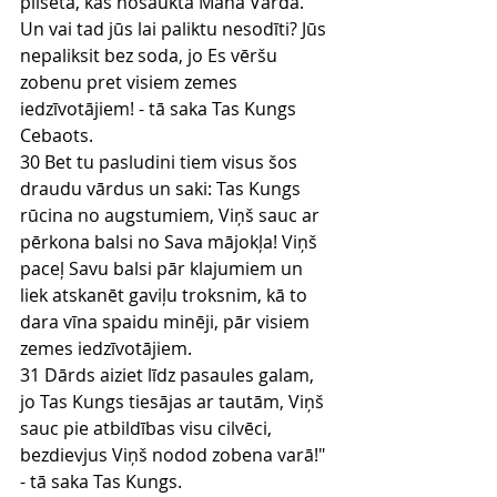
pilsētā, kas nosaukta Manā Vārdā. 
Un vai tad jūs lai paliktu nesodīti? Jūs 
nepaliksit bez soda, jo Es vēršu 
zobenu pret visiem zemes 
iedzīvotājiem! - tā saka Tas Kungs 
Cebaots.
30 Bet tu pasludini tiem visus šos 
draudu vārdus un saki: Tas Kungs 
rūcina no augstumiem, Viņš sauc ar 
pērkona balsi no Sava mājokļa! Viņš 
paceļ Savu balsi pār klajumiem un 
liek atskanēt gaviļu troksnim, kā to 
dara vīna spaidu minēji, pār visiem 
zemes iedzīvotājiem.
31 Dārds aiziet līdz pasaules galam, 
jo Tas Kungs tiesājas ar tautām, Viņš 
sauc pie atbildības visu cilvēci, 
bezdievjus Viņš nodod zobena varā!" 
- tā saka Tas Kungs.