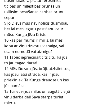
būsim skaidrā prātā! Tērpsimies 
ticības un mīlestības bruņās un 
uzliksim pestīšanas cerības bruņu 
cepuri!
9 Jo Dievs mūs nav nolicis dusmībai, 
bet lai mēs iegūtu pestīšanu caur 
mūsu Kungu Jēzu Kristu,
10 kas par mums ir miris, lai mēs 
kopā ar Viņu dzīvotu, vienalga, vai 
esam nomodā vai aizmiguši.
11 Tāpēc iepriecinait cits citu, kā jūs 
to jau tagad darāt!
12 Mēs lūdzam jūs, brāļi, atzīstiet tos, 
kas jūsu labā strādā, kas ir jūsu 
priekšnieki Tā Kunga draudzē un kas 
jūs pamāca.
13 Turiet viņus mīļus un augstā cieņā 
viņu darba dēļ! Savā starpā turiet 
mieru.