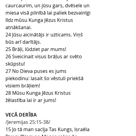
caurcaurim, un jūsu gars, dvēsele un 
miesa visā pilnībā lai paliek bezvainīgi 
līdz mūsu Kunga Jēzus Kristus 
atnākšanai.
24 Jūsu aicinātājs ir uzticams. Viņš 
būs arī darītājs.
25 Brāļi, lūdziet par mums!
26 Sveicinait visus brāļus ar svēto 
skūpstu!
27 No Dieva puses es jums 
piekodinu: lasait šo vēstuli priekšā 
visiem brāļiem!
28 Mūsu Kunga Jēzus Kristus 
žēlastība lai ir ar jums!
VECĀ DERĪBA
/Jeremijas 25:15-38/
15 Jo tā man sacīja Tas Kungs, Israēla 