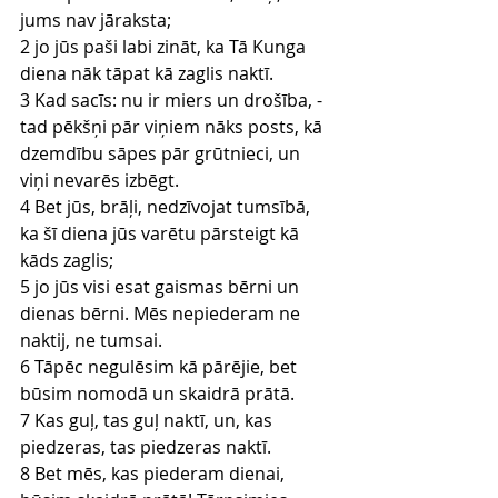
jums nav jāraksta;
2 jo jūs paši labi zināt, ka Tā Kunga 
diena nāk tāpat kā zaglis naktī.
3 Kad sacīs: nu ir miers un drošība, - 
tad pēkšņi pār viņiem nāks posts, kā 
dzemdību sāpes pār grūtnieci, un 
viņi nevarēs izbēgt.
4 Bet jūs, brāļi, nedzīvojat tumsībā, 
ka šī diena jūs varētu pārsteigt kā 
kāds zaglis;
5 jo jūs visi esat gaismas bērni un 
dienas bērni. Mēs nepiederam ne 
naktij, ne tumsai.
6 Tāpēc negulēsim kā pārējie, bet 
būsim nomodā un skaidrā prātā.
7 Kas guļ, tas guļ naktī, un, kas 
piedzeras, tas piedzeras naktī.
8 Bet mēs, kas piederam dienai, 