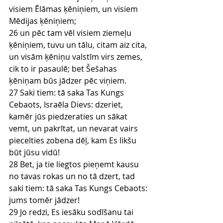
visiem Ēlāmas ķēniņiem, un visiem 
Mēdijas ķēniņiem;
26 un pēc tam vēl visiem ziemeļu 
ķēniņiem, tuvu un tālu, citam aiz cita, 
un visām ķēniņu valstīm virs zemes, 
cik to ir pasaulē; bet Šešahas 
ķēniņam būs jādzer pēc viņiem.
27 Saki tiem: tā saka Tas Kungs 
Cebaots, Israēla Dievs: dzeriet, 
kamēr jūs piedzeraties un sākat 
vemt, un pakrītat, un nevarat vairs 
piecelties zobena dēļ, kam Es likšu 
būt jūsu vidū!
28 Bet, ja tie liegtos pieņemt kausu 
no tavas rokas un no tā dzert, tad 
saki tiem: tā saka Tas Kungs Cebaots: 
jums tomēr jādzer!
29 Jo redzi, Es iesāku sodīšanu tai 