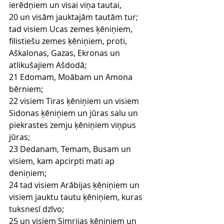
ierēdņiem un visai viņa tautai,
20 un visām jauktajām tautām tur; 
tad visiem Ucas zemes ķēniņiem, 
filistiešu zemes ķēniņiem, proti, 
Aškalonas, Gazas, Ekronas un 
atlikušajiem Ašdodā;
21 Edomam, Moābam un Amona 
bērniem;
22 visiem Tiras ķēniņiem un visiem 
Sidonas ķēniņiem un jūras salu un 
piekrastes zemju ķēniņiem viņpus 
jūras;
23 Dedanam, Temam, Busam un 
visiem, kam apcirpti mati ap 
deniņiem;
24 tad visiem Arābijas ķēniņiem un 
visiem jauktu tautu ķēniņiem, kuras 
tuksnesī dzīvo;
25 un visiem Simrijas ķēniņiem un 