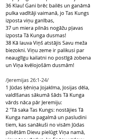
36 Klau! Gani brēc bailēs un ganāmā 
pulka vadītāji vaimanā, jo Tas Kungs 
izposta viņu ganības,
37 un miera pilnās nogāžu pļavas 
izposta Tā Kunga dusmas!
38 Kā lauva Viņš atstājis Savu meža 
biezokni. Viņu zeme ir palikusi par 
neauglīgu kailatni no postīgā zobena 
un Viņa kvēlojošām dusmām!
/Jeremijas 26:1-24/
1 Jūdas ķēniņa Jojakīma, Josijas dēla, 
valdīšanas sākumā šāds Tā Kunga 
vārds nāca pār Jeremiju:
2 "Tā saka Tas Kungs: nostājies Tā 
Kunga nama pagalmā un pasludini 
tiem, kas sanākuši no visām Jūdas 
pilsētām Dievu pielūgt Viņa namā, 