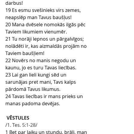
darbus!
19 Es esmu svešinieks virs zemes, 
neapslēp man Tavus baušļus!
20 Mana dvēsele nomokās ilgās pēc 
Taviem likumiem vienumēr.
21 Tu norāji lepnos un pārgalvīgos; 
nolādēti ir, kas aizmaldās projām no 
Taviem baušļiem!
22 Novērs no manis negodu un 
kaunu, jo es turu Tavas liecības.
23 Lai gan lieli kungi sēd un 
sarunājas pret mani, Tavs kalps 
pārdomā Tavus likumus.
24 Tavas liecības ir mans prieks un 
manas padoma devējas.
VĒSTULES
/1. Tes.
 5:1-28
/
1 Bet par laiku un stundu, brāļi, man 