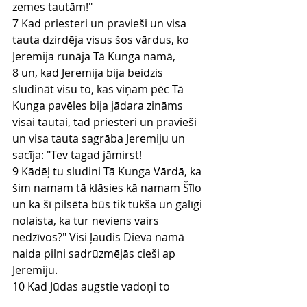
zemes tautām!"
7 Kad priesteri un pravieši un visa 
tauta dzirdēja visus šos vārdus, ko 
Jeremija runāja Tā Kunga namā,
8 un, kad Jeremija bija beidzis 
sludināt visu to, kas viņam pēc Tā 
Kunga pavēles bija jādara zināms 
visai tautai, tad priesteri un pravieši 
un visa tauta sagrāba Jeremiju un 
sacīja: "Tev tagad jāmirst!
9 Kādēļ tu sludini Tā Kunga Vārdā, ka 
šim namam tā klāsies kā namam Šīlo 
un ka šī pilsēta būs tik tukša un galīgi 
nolaista, ka tur neviens vairs 
nedzīvos?" Visi ļaudis Dieva namā 
naida pilni sadrūzmējās cieši ap 
Jeremiju.
10 Kad Jūdas augstie vadoņi to 
dzirdēja, tie devās no ķēniņa pils uz 