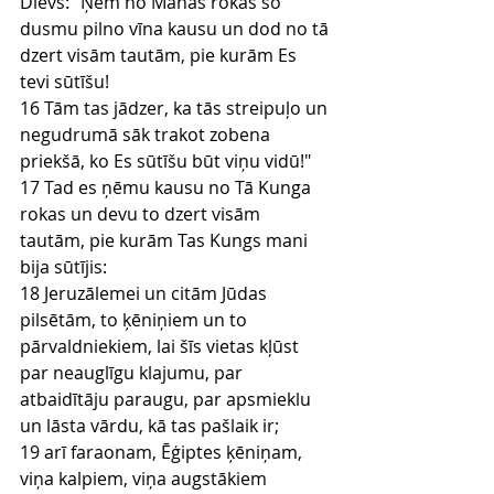
Dievs: "Ņem no Manas rokas šo 
dusmu pilno vīna kausu un dod no tā 
dzert visām tautām, pie kurām Es 
tevi sūtīšu!
16 Tām tas jādzer, ka tās streipuļo un 
negudrumā sāk trakot zobena 
priekšā, ko Es sūtīšu būt viņu vidū!"
17 Tad es ņēmu kausu no Tā Kunga 
rokas un devu to dzert visām 
tautām, pie kurām Tas Kungs mani 
bija sūtījis:
18 Jeruzālemei un citām Jūdas 
pilsētām, to ķēniņiem un to 
pārvaldniekiem, lai šīs vietas kļūst 
par neauglīgu klajumu, par 
atbaidītāju paraugu, par apsmieklu 
un lāsta vārdu, kā tas pašlaik ir;
19 arī faraonam, Ēģiptes ķēniņam, 
viņa kalpiem, viņa augstākiem 