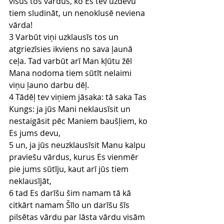
visus tos vārdus, ko Es tev uzdevu 
tiem sludināt, un nenoklusē neviena 
vārda!
3 Varbūt viņi uzklausīs tos un 
atgriezīsies ikviens no sava ļaunā 
ceļa. Tad varbūt arī Man kļūtu žēl 
Mana nodoma tiem sūtīt nelaimi 
viņu ļauno darbu dēļ.
4 Tādēļ tev viņiem jāsaka: tā saka Tas 
Kungs: ja jūs Mani neklausīsit un 
nestaigāsit pēc Maniem baušļiem, ko 
Es jums devu,
5 un, ja jūs neuzklausīsit Manu kalpu 
praviešu vārdus, kurus Es vienmēr 
pie jums sūtīju, kaut arī jūs tiem 
neklausījāt,
6 tad Es darīšu šim namam tā kā 
citkārt namam Šīlo un darīšu šīs 
pilsētas vārdu par lāsta vārdu visām 