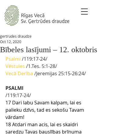
gertrudes draudze
Oct 12, 2020
Bībeles lasījumi – 12. oktobris
Psalmi
/119
:17-24
/ 
Vēstules
 /1.Tes. 5:1-28/
Vecā Derība
 /Jeremijas 25
:15-26:24/
PSALMI
/119:17
-24
/
17 Dari labu Savam kalpam, lai es 
palieku dzīvs, tad es sekošu Tavam 
vārdam!
18 Atdari man acis, lai es skaidri 
saredzu Tavas bauslības brīnuma 