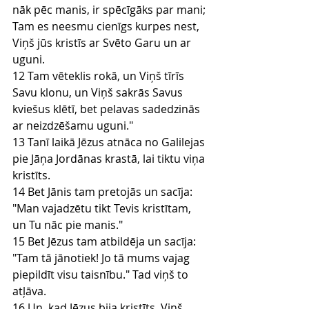
nāk pēc manis, ir spēcīgāks par mani; 
Tam es neesmu cienīgs kurpes nest, 
Viņš jūs kristīs ar Svēto Garu un ar 
uguni.
12 Tam vēteklis rokā, un Viņš tīrīs 
Savu klonu, un Viņš sakrās Savus 
kviešus klētī, bet pelavas sadedzinās 
ar neizdzēšamu uguni."
13 Tanī laikā Jēzus atnāca no Galilejas 
pie Jāņa Jordānas krastā, lai tiktu viņa 
kristīts.
14 Bet Jānis tam pretojās un sacīja: 
"Man vajadzētu tikt Tevis kristītam, 
un Tu nāc pie manis."
15 Bet Jēzus tam atbildēja un sacīja: 
"Tam tā jānotiek! Jo tā mums vajag 
piepildīt visu taisnību." Tad viņš to 
atļāva.
16 Un, kad Jēzus bija kristīts, Viņš 