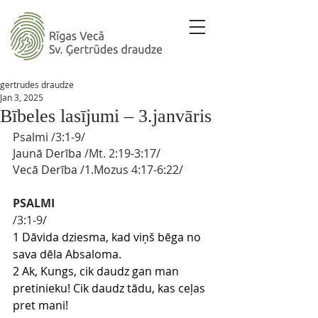
gertrudes draudze
Jan 3, 2025
Bībeles lasījumi – 3.janvāris
Psalmi
/3:
1-9
/ 
Jaunā Derība
 /Mt. 2
:19-3:17/
Vecā Derība
/1.Mozus 4
:17-6:22/
PSALMI
/3:1-9/
1 Dāvida dziesma, kad viņš bēga no 
sava dēla Absaloma.
2 Ak, Kungs, cik daudz gan man 
pretinieku! Cik daudz tādu, kas ceļas 
pret mani!