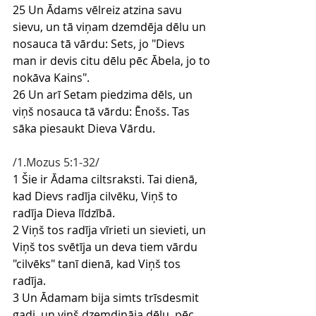
25 Un Ādams vēlreiz atzina savu 
sievu, un tā viņam dzemdēja dēlu un 
nosauca tā vārdu: Sets, jo "Dievs 
man ir devis citu dēlu pēc Ābela, jo to 
nokāva Kains".
26 Un arī Setam piedzima dēls, un 
viņš nosauca tā vārdu: Ēnošs. Tas 
sāka piesaukt Dieva Vārdu.
/1.Mozus 5:1-32/
1 Šie ir Ādama ciltsraksti. Tai dienā, 
kad Dievs radīja cilvēku, Viņš to 
radīja Dieva līdzībā.
2 Viņš tos radīja vīrieti un sievieti, un 
Viņš tos svētīja un deva tiem vārdu 
"cilvēks" tanī dienā, kad Viņš tos 
radīja.
3 Un Ādamam bija simts trīsdesmit 
gadi, un viņš dzemdināja dēlu, pēc 