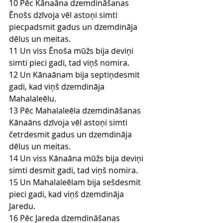
10 Pēc Kānaāna dzemdināšanas 
Ēnošs dzīvoja vēl astoņi simti 
piecpadsmit gadus un dzemdināja 
dēlus un meitas.
11 Un viss Ēnoša mūžs bija deviņi 
simti pieci gadi, tad viņš nomira.
12 Un Kānaānam bija septiņdesmit 
gadi, kad viņš dzemdināja 
Mahalaleēlu.
13 Pēc Mahalaleēla dzemdināšanas 
Kānaāns dzīvoja vēl astoņi simti 
četrdesmit gadus un dzemdināja 
dēlus un meitas.
14 Un viss Kānaāna mūžs bija deviņi 
simti desmit gadi, tad viņš nomira.
15 Un Mahalaleēlam bija sešdesmit 
pieci gadi, kad viņš dzemdināja 
Jaredu.
16 Pēc Jareda dzemdināšanas 