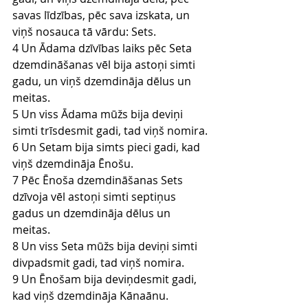
savas līdzības, pēc sava izskata, un 
viņš nosauca tā vārdu: Sets.
4 Un Ādama dzīvības laiks pēc Seta 
dzemdināšanas vēl bija astoņi simti 
gadu, un viņš dzemdināja dēlus un 
meitas.
5 Un viss Ādama mūžs bija deviņi 
simti trīsdesmit gadi, tad viņš nomira.
6 Un Setam bija simts pieci gadi, kad 
viņš dzemdināja Ēnošu.
7 Pēc Ēnoša dzemdināšanas Sets 
dzīvoja vēl astoņi simti septiņus 
gadus un dzemdināja dēlus un 
meitas.
8 Un viss Seta mūžs bija deviņi simti 
divpadsmit gadi, tad viņš nomira.
9 Un Ēnošam bija deviņdesmit gadi, 
kad viņš dzemdināja Kānaānu.