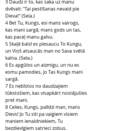
3 Daudz ir to, kas saka uz manu 
dvēseli: "Tai pestīšanas nevaid pie 
Dieva!" (Sela.)
4 Bet Tu, Kungs, esi mans vairogs, 
kas mani sargā, mans gods un tas, 
kas paceļ manu galvu.
5 Skaļā balsī es piesaucu To Kungu, 
un Viņš atsaucās man no Sava svētā 
kalna. (Sela.)
6 Es apgūlos un aizmigu, un nu es 
esmu pamodies, jo Tas Kungs mani 
sargā.
7 Es nebīstos no daudzajiem 
tūkstošiem, kas visapkārt nostājušies 
pret mani.
8 Celies, Kungs, palīdzi man, mans 
Dievs! Jo Tu siti pa vaigiem visiem 
maniem ienaidniekiem, Tu 
bezdievīgiem satrieci zobus.