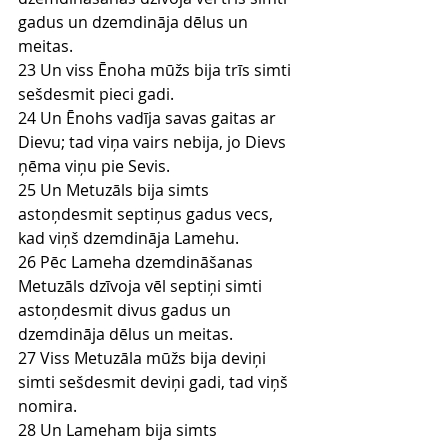
gadus un dzemdināja dēlus un 
meitas.
23 Un viss Ēnoha mūžs bija trīs simti 
sešdesmit pieci gadi.
24 Un Ēnohs vadīja savas gaitas ar 
Dievu; tad viņa vairs nebija, jo Dievs 
ņēma viņu pie Sevis.
25 Un Metuzāls bija simts 
astoņdesmit septiņus gadus vecs, 
kad viņš dzemdināja Lamehu.
26 Pēc Lameha dzemdināšanas 
Metuzāls dzīvoja vēl septiņi simti 
astoņdesmit divus gadus un 
dzemdināja dēlus un meitas.
27 Viss Metuzāla mūžs bija deviņi 
simti sešdesmit deviņi gadi, tad viņš 
nomira.
28 Un Lameham bija simts 