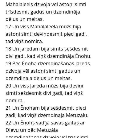
Mahalaleēls dzīvoja vēl astoņi simti 
trīsdesmit gadus un dzemdināja 
dēlus un meitas.
17 Un viss Mahalaleēla mūžs bija 
astoņi simti deviņdesmit pieci gadi, 
tad viņš nomira.
18 Un Jaredam bija simts sešdesmit 
divi gadi, kad viņš dzemdināja Ēnohu.
19 Pēc Ēnoha dzemdināšanas Jareds 
dzīvoja vēl astoņi simti gadus un 
dzemdināja dēlus un meitas.
20 Un viss Jareda mūžs bija deviņi 
simti sešdesmit divi gadi, tad viņš 
nomira.
21 Un Ēnoham bija sešdesmit pieci 
gadi, kad viņš dzemdināja Metuzālu.
22 Un Ēnohs vadīja savas gaitas ar 
Dievu un pēc Metuzāla 
dzemdināšanas dzīvoja vēl trīs simti 