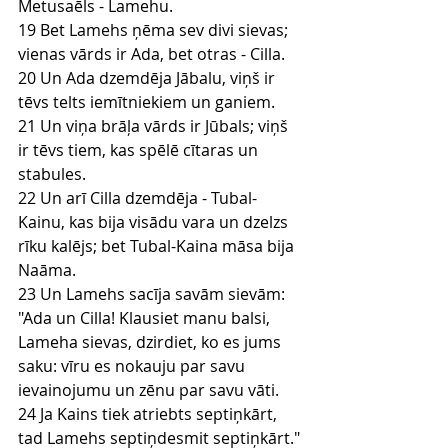
Metusaēls - Lamehu.
19 Bet Lamehs ņēma sev divi sievas; 
vienas vārds ir Ada, bet otras - Cilla.
20 Un Ada dzemdēja Jābalu, viņš ir 
tēvs telts iemītniekiem un ganiem.
21 Un viņa brāļa vārds ir Jūbals; viņš 
ir tēvs tiem, kas spēlē cītaras un 
stabules.
22 Un arī Cilla dzemdēja - Tubal-
Kainu, kas bija visādu vara un dzelzs 
rīku kalējs; bet Tubal-Kaina māsa bija 
Naāma.
23 Un Lamehs sacīja savām sievām: 
"Ada un Cilla! Klausiet manu balsi, 
Lameha sievas, dzirdiet, ko es jums 
saku: vīru es nokauju par savu 
ievainojumu un zēnu par savu vāti.
24 Ja Kains tiek atriebts septiņkārt, 
tad Lamehs septiņdesmit septiņkārt."