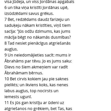
visa Jūdeja, un viss Jordānas apgabals
6 un tika viņa kristīti Jordānas upē, 
izsūdzēdami savus grēkus.
7 Bet, redzēdams daudz farizeju un 
saduķeju nākam kristīties, viņš tiem 
sacīja: "Jūs odžu dzimums, kas jums 
mācīja bēgt no nākamās dusmības?
8 Tad nesiet pienācīgus atgriešanās 
augļus.
9 Un neiedomājieties sacīt: mums ir 
Ābrahāms par tēvu. Jo es jums saku: 
Dievs no šiem akmeņiem var radīt 
Ābrahāmam bērnus.
10 Bet cirvis kokiem jau pie saknes 
pielikts; un ikviens koks, kas nenes 
labus augļus, top nocirsts un 
iemests ugunī.
11 Es jūs gan kristīju ar ūdeni uz 
atgriešanos no grēkiem, bet Tas, kas 