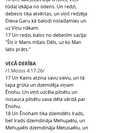
tūdaļ izkāpa no ūdens. Un redzi, 
debesis tika atvērtas, un viņš redzēja 
Dieva Garu kā balodi nolaižamies un 
uz Viņu nākam.
17 Un redzi, balss no debesīm sacīja: 
"Šis ir Mans mīļais Dēls, uz ko Man 
labs prāts."
VECĀ DERĪBA
/1.Mozus 4:17-26/
17 Un Kains atzina savu sievu, un tā 
tapa grūta un dzemdēja viņam 
Ēnohu. Un viņš uzcēla pilsētu un 
nosauca pilsētu sava dēla vārdā par 
Ēnohu.
18 Un Ēnoham tika dzemdēts Irads, 
bet Irads dzemdināja Mehujaēlu, un 
Mehujaēls dzemdināja Metusaēlu, un 