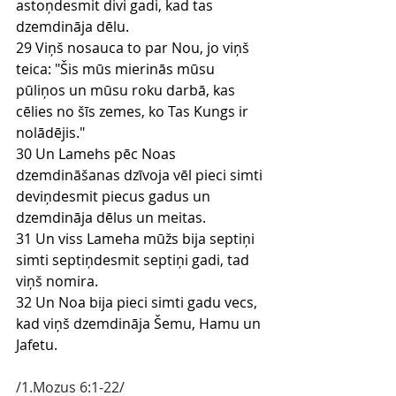
astoņdesmit divi gadi, kad tas 
dzemdināja dēlu.
29 Viņš nosauca to par Nou, jo viņš 
teica: "Šis mūs mierinās mūsu 
pūliņos un mūsu roku darbā, kas 
cēlies no šīs zemes, ko Tas Kungs ir 
nolādējis."
30 Un Lamehs pēc Noas 
dzemdināšanas dzīvoja vēl pieci simti 
deviņdesmit piecus gadus un 
dzemdināja dēlus un meitas.
31 Un viss Lameha mūžs bija septiņi 
simti septiņdesmit septiņi gadi, tad 
viņš nomira.
32 Un Noa bija pieci simti gadu vecs, 
kad viņš dzemdināja Šemu, Hamu un 
Jafetu.
/1.Mozus 6:1-22/