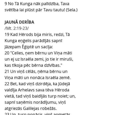
9 No Tā Kunga nāk palīdzība, Tava 
svētība lai plūst pār Tavu tautu! (Sela.)
JAUNĀ DERĪBA
/Mt
.
 2
:19
-23
/
19 Kad Hērods bija miris, redzi, Tā 
Kunga eņģelis parādījās sapnī 
Jāzepam Ēģiptē un sacīja:
20 "Celies, ņem bērnu un Viņa māti 
un ej uz Israēla zemi, jo tie ir miruši, 
kas tīkoja pēc bērna dzīvības."
21 Un viņš cēlās, ņēma bērnu un 
Viņa māti un nonāca Israēla zemē.
22 Bet, kad viņš dzirdēja, ka Jūdejā 
valdīja Arhelavs sava tēva Hēroda 
vietā, tad viņš baidījās turp noiet; un, 
sapnī saņēmis norādījumu, viņš 
atgriezās Galilejas robežās.
23 Un, turp nonācis, viņš apmetās 