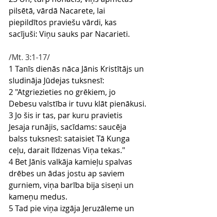
pilsētā, vārdā Nacarete, lai 
piepildītos praviešu vārdi, kas 
sacījuši: Viņu sauks par Nacarieti.
/Mt
.
 3
:1
-17
/
1 Tanīs dienās nāca Jānis Kristītājs un 
sludināja Jūdejas tuksnesī:
2 "Atgriezieties no grēkiem, jo 
Debesu valstība ir tuvu klāt pienākusi.
3 Jo šis ir tas, par kuru pravietis 
Jesaja runājis, sacīdams: saucēja 
balss tuksnesī: sataisiet Tā Kunga 
ceļu, darait līdzenas Viņa tekas."
4 Bet Jānis valkāja kamieļu spalvas 
drēbes un ādas jostu ap saviem 
gurniem, viņa barība bija siseņi un 
kameņu medus.
5 Tad pie viņa izgāja Jeruzāleme un 