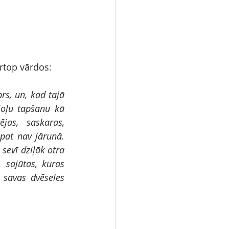
ārtop vārdos:
rs, un, kad tajā 
joļu tapšanu kā 
as, saskaras, 
pat nav jārunā. 
evī dziļāk otra 
 sajūtas, kuras 
savas dvēseles 