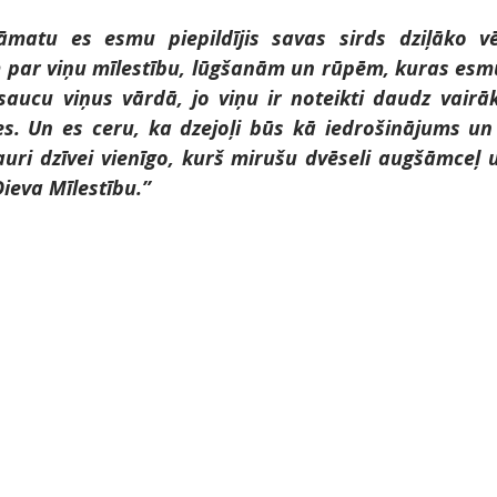
āmatu es esmu piepildījis savas sirds dziļāko vēl
 par viņu mīlestību, lūgšanām un rūpēm, kuras esmu
aucu viņus vārdā, jo viņu ir noteikti daudz vairāk
es. Un es ceru, ka dzejoļi būs kā iedrošinājums un
uri dzīvei vienīgo, kurš mirušu dvēseli augšāmceļ u
ieva Mīlestību.” 