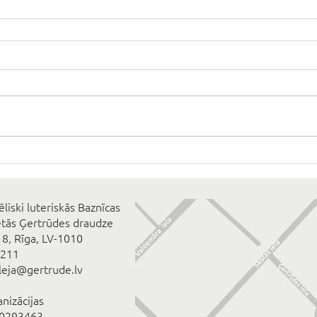
ēliski luteriskās Baznīcas
ētās Ģertrūdes draudze
 8, Rīga, LV-1010
2211
eleja@gertrude.lv
anizācijas
00293463