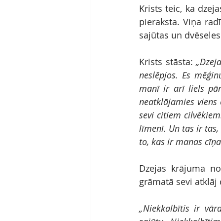
Krists teic, ka dzej
pieraksta. Viņa radīt
sajūtas un dvēseles 
Krists stāsta: 
„Dzeja
neslēpjos. Es mēģinu
manī ir arī liels pār
neatklājamies viens o
sevi citiem cilvēkiem.
līmenī. Un tas ir tas
to, kas ir manas cīņa
Dzejas krājuma nos
grāmatā sevi atklāj 
„Niekkalbītis ir vār