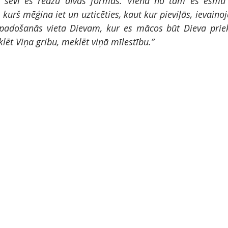
m sevī es redzu divas formas. Vienā no tām es esmu k
, kurš mēģina iet un uzticēties, kaut kur pieviļās, ievainoj
 padošanās vieta Dievam, kur es mācos būt Dieva priekš
lēt Viņa gribu, meklēt viņā mīlestību.”