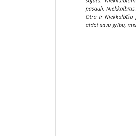
sajūtu. Niekkalbīti
pasauli. Niekkalbītis
Otra ir Niekkalbīša
atdot savu gribu, mek