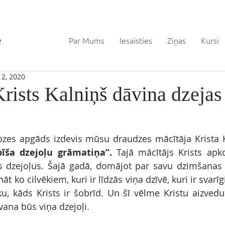
Par Mums
Iesaisties
Ziņas
Kursi
12, 2020
rists Kalniņš dāvina dzejas
ozes apgāds izdevis mūsu draudzes mācītāja Krista K
bīša dzejoļu grāmatiņa”. 
Tajā mācītājs Krists apk
s dzejoļus. Šajā gadā, domājot par savu dzimšanas 
 ko cilvēkiem, kuri ir līdzās viņa dzīvē, kuri ir svarīgi
ku, kāds Krists ir šobrīd. Un šī vēlme Kristu aizvedus
vana būs viņa dzejoļi. 