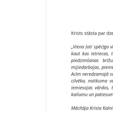
Krists stāsta par dz
„Viena ļoti spēcīga v
kaut kas ietriecas, 
piedzimšanas brīžu
mijiedarbojas, piemē
Acīm neredzamajā sas
cilvēka, notikuma v
iemiesojas vārdos, 
kailumu un patiesum
Mācītāja Krista Kalni