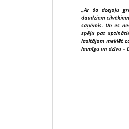
„Ar šo dzejoļu gr
daudziem cilvēkiem
saņēmis. Un es nes
spēju pat apzināti
lasītājam meklēt ca
laimīgu un dzīvu – D