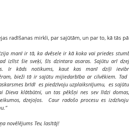
ejas radīšanas mirkli, par sajūtām, un par to, kā tās p
īzija manī ir tā, ka dvēsele ir kā koka vai priedes stumb
tad izlīst šie sveķi, šīs dzintara asaras. Sajūtu arī dze
s. Ir kāds notikums, kaut kas manī dziļi ievibrēj
ram, bieži tā ir sajūtu mijiedarbība ar cilvēkiem. Tad 
karsmes brīdī  es piedzīvoju uzplaiksnījumu,  es sajūtu s
ai Dieva klātbūtni, un tas pēkšņi nes sev līdzi domas,
teikumos, dzejoļos.  Caur radošo procesu es izdzīvoju 
u.”
ņa novēlējums Tev, lasītāj!