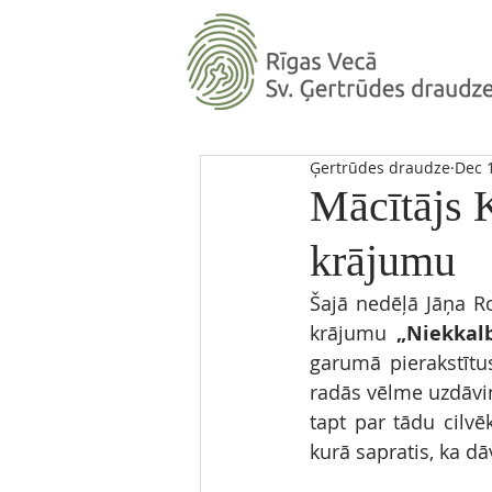
Ģertrūdes draudze
Dec 
Mācītājs K
krājumu
Šajā nedēļā Jāņa R
krājumu 
„Niekkal
garumā pierakstītu
radās vēlme uzdāvināt
tapt par tādu cilvē
kurā sapratis, ka dā