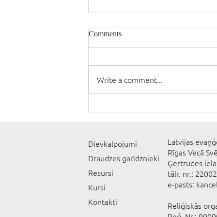
Comments
Write a comment...
Latvijas evaņģ
Dievkalpojumi
Rīgas Vecā Sv
Draudzes garīdznieki
Ģertrūdes iela
Resursi
tālr. nr.: 2200
e-pasts: kanc
Kursi
Kontakti
Reliģiskās org
Reģ. Nr.: 900