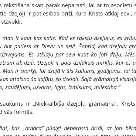
as rakstīšana skan pārāk neparasti, lai ar to asociētu s
ie dzejoļi ir patiesības brīži, kurā Krists atklāj sevi,
stāvokli. 
 man ir kaut kas kails. Kad es rakstu dzejoļus, es gribu 
 būt patiess ar Dievu un sevi. Šobrīd, kad dzejoļu grā
dzīvojums. Es atklāju par sevi kaut ko ļoti dziļu. Mēs, 
tram tik dziļi. Dzejoļi ir pats dziļākais mirklis, kur es a
 Man ir svarīgi, lai dzejā ir šis kailums, godīgums, lai tas
, kas attaisno šo sajūtu, šo dzejoli. Šajā grāmatiņā visdziļ
s, zaudējumi, uzvaras, ilgas, izmisums, mīlestība.”
aukums ir „Niekkalbīša dzejoļu grāmatiņa”. Krists 
divās formās. 
diņš, kas „atnāca” pilnīgi neparastā brīdī, ar ļoti bērn