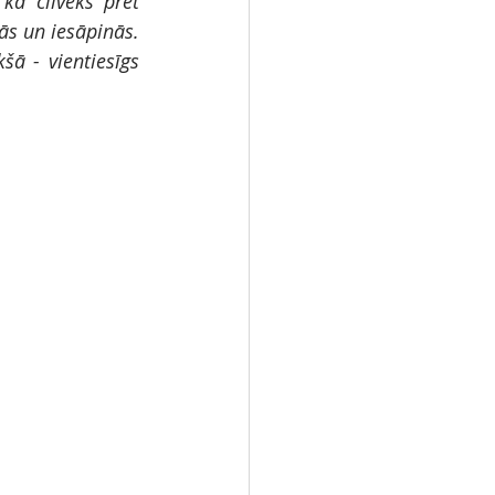
ā cilvēks pret 
ās un iesāpinās. 
ā - vientiesīgs 