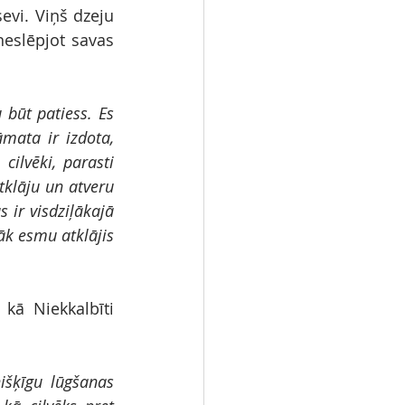
evi. Viņš dzeju 
 neslēpjot savas 
būt patiess. Es 
mata ir izdota, 
cilvēki, parasti 
tklāju un atveru 
 ir visdziļākajā 
āk esmu atklājis 
kā Niekkalbīti 
išķīgu lūgšanas 