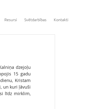
Resursi
Svētdarbības
Kontakti
alniņa dzejoļu 
opojis 15 gadu 
dienu, Kristam 
, un kuri ļāvuši 
i līdz mirklim, 