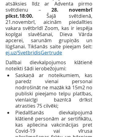
atsāksies līdz ar Adventa pirmo 
svētdienu – 
28. novembrī 
plkst.18:00.
 Šajā svētdienā, 
21.novembrī, aicinām piedalīties 
vakara svētbrīdī Zoom, kas ir iespēja 
kopīgai slavēšanai, Dieva Vārda 
apcerei, sarunām grupiņās un 
lūgšanai. Tikšanās saite pieejam šeit: 
ej.uz/SvetbridisGertrude
Dalībai dievkalpojumos klātienē 
noteikti šādi ierobežojumi:
Saskaņā ar noteikumiem, kas 
paredz vienai personai 
nodrošināt ne mazāk kā 15m2 no 
publiski pieejamo telpu platības, 
vienlaicīgi  baznīcā drīkst 
atrasties 75 cilvēki;
Piedalīšanās dievkalpojumā 
klātienē personām ar sertifikātu, 
kas apliecina vakcinācijas pret 
Covid-19 vai vīrusa 