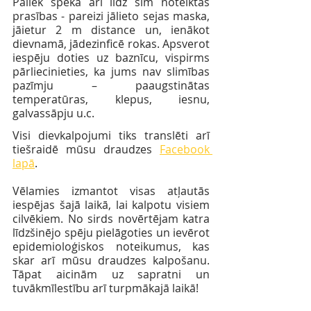
Paliek spēkā arī līdz šim noteiktās 
prasības - pareizi jālieto sejas maska, 
jāietur 2 m distance un, ienākot 
dievnamā, jādezinficē rokas. Apsverot 
iespēju doties uz baznīcu, vispirms 
pārliecinieties, ka jums nav slimības 
pazīmju – paaugstinātas 
temperatūras, klepus, iesnu, 
galvassāpju u.c.
Visi dievkalpojumi tiks translēti arī 
tiešraidē mūsu draudzes 
Facebook 
lapā
.
Vēlamies izmantot visas atļautās 
iespējas šajā laikā, lai kalpotu visiem 
cilvēkiem. No sirds novērtējam katra  
līdzšinējo spēju pielāgoties un ievērot 
epidemioloģiskos noteikumus, kas 
skar arī mūsu draudzes kalpošanu. 
Tāpat aicinām uz sapratni un 
tuvākmīlestību arī turpmākajā laikā! 