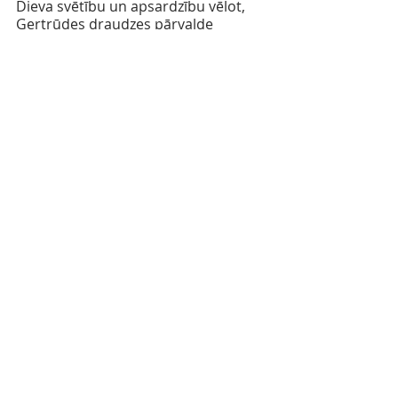
Dieva svētību un apsardzību vēlot,
Ģertrūdes draudzes pārvalde
Comments
Write a comment...
Dievkalpojumi
Draudzes garīdznieki