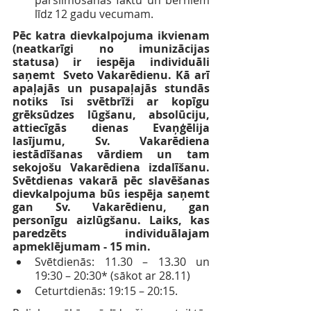
pārslimošanas faktu un bērniem 
līdz 12 gadu vecumam.
Pēc katra dievkalpojuma ikvienam 
(neatkarīgi no imunizācijas 
statusa) ir iespēja individuāli 
saņemt  Sveto Vakarēdienu. Kā arī 
apaļajās un pusapaļajās stundās 
notiks īsi svētbrīži ar kopīgu 
grēksūdzes lūgšanu, absolūciju, 
attiecīgās dienas Evaņģēlija 
lasījumu, Sv. Vakarēdiena 
iestādīšanas vārdiem un tam 
sekojošu Vakarēdiena izdalīšanu. 
Svētdienas vakarā pēc slavēšanas 
dievkalpojuma būs iespēja saņemt 
gan Sv. Vakarēdienu, gan 
personīgu aizlūgšanu. Laiks, kas 
paredzēts individuālajam 
apmeklējumam - 15 min.
Svētdienās: 11.30 – 13.30 un 
19:30 – 20:30* (sākot ar 28.11)
Ceturtdienās: 19:15 – 20:15.